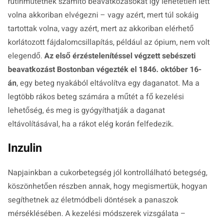
rutinműtétnek számító beavatkozásokat így lehetetlen lett
volna akkoriban elvégezni – vagy azért, mert túl sokáig
tartottak volna, vagy azért, mert az akkoriban elérhető
korlátozott fájdalomcsillapítás, például az ópium, nem volt
elegendő.
Az első érzéstelenítéssel végzett sebészeti
beavatkozást Bostonban végezték el 1846. október 16-
án
, egy beteg nyakából eltávolítva egy daganatot. Ma a
legtöbb rákos beteg számára a műtét a fő kezelési
lehetőség, és meg is gyógyíthatják a daganat
eltávolításával, ha a rákot elég korán felfedezik.
Inzulin
Napjainkban a cukorbetegség jól kontrollálható betegség,
köszönhetően részben annak, hogy megismertük, hogyan
segíthetnek az életmódbeli döntések a panaszok
mérséklésében. A kezelési módszerek vizsgálata –