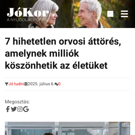
Tudnivalók, érdekességek idősek számára.
Tovább
a
7 hihetetlen orvosi áttörés,
tartalomra
amelynek milliók
köszönhetik az életüket
Jó tudni
2025. július 6.
0
Megosztás: