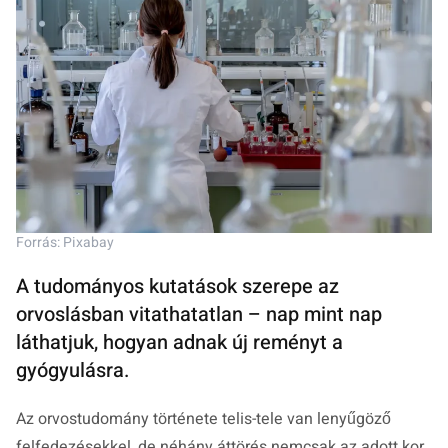
Forrás: Pixabay
A tudományos kutatások szerepe az
orvoslásban vitathatatlan – nap mint nap
láthatjuk, hogyan adnak új reményt a
gyógyulásra.
Az orvostudomány története telis-tele van lenyűgöző
felfedezésekkel, de néhány áttörés nemcsak az adott kor