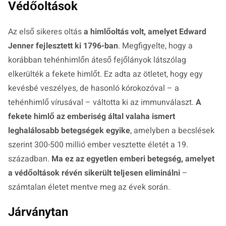
Védőoltások
Az első sikeres oltás
a himlőoltás volt, amelyet Edward
Jenner fejlesztett ki 1796-ban
. Megfigyelte, hogy a
korábban tehénhimlőn áteső fejőlányok látszólag
elkerülték a fekete himlőt. Ez adta az ötletet, hogy egy
kevésbé veszélyes, de hasonló kórokozóval – a
tehénhimlő vírusával – váltotta ki az immunválaszt.
A
fekete himlő az emberiség által valaha ismert
leghalálosabb betegségek egyike
, amelyben a becslések
szerint 300-500 millió ember vesztette életét a 19.
században.
Ma ez az egyetlen emberi betegség, amelyet
a védőoltások révén sikerült teljesen eliminálni
–
számtalan életet mentve meg az évek során.
Járványtan