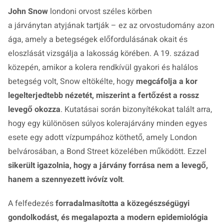
John Snow
londoni orvost széles körben
a járványtan atyjának tartják – ez az orvostudomány azon
ága, amely a betegségek előfordulásának okait és
eloszlását vizsgálja a lakosság körében. A 19. század
közepén, amikor a kolera rendkívül gyakori és halálos
betegség volt, Snow eltökélte, hogy
megcáfolja a kor
legelterjedtebb nézetét, miszerint a fertőzést a rossz
levegő okozza
. Kutatásai során bizonyítékokat talált arra,
hogy egy különösen súlyos kolerajárvány minden egyes
esete egy adott vízpumpához köthető, amely London
belvárosában, a Bond Street közelében működött. Ezzel
sikerült igazolnia, hogy a járvány forrása nem a levegő,
hanem a szennyezett ivóvíz volt
.
A felfedezés
forradalmasította a közegészségügyi
gondolkodást, és megalapozta a modern epidemiológia