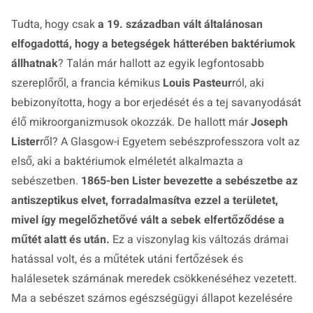
Tudta, hogy csak
a 19. században vált általánosan
elfogadottá, hogy a betegségek hátterében baktériumok
állhatnak
? Talán már hallott az egyik legfontosabb
szereplőről, a francia kémikus
Louis Pasteur
ról, aki
bebizonyította, hogy a bor erjedését és a tej savanyodását
élő mikroorganizmusok okozzák. De hallott már
Joseph
Lister
ről? A Glasgow-i Egyetem sebészprofesszora volt az
első, aki a baktériumok elméletét alkalmazta a
sebészetben.
1865-ben Lister bevezette a sebészetbe az
antiszeptikus elvet, forradalmasítva ezzel a területet,
mivel így megelőzhetővé vált a sebek elfertőződése a
műtét alatt és után.
Ez a viszonylag kis változás drámai
hatással volt, és a műtétek utáni fertőzések és
halálesetek számának meredek csökkenéséhez vezetett.
Ma a sebészet számos egészségügyi állapot kezelésére