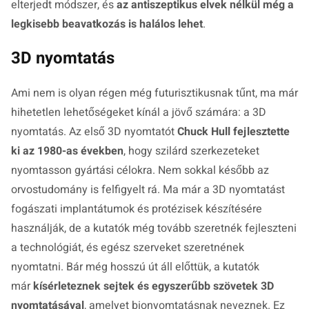
elterjedt módszer, és
az antiszeptikus elvek nélkül még a
legkisebb beavatkozás is halálos lehet
.
3D nyomtatás
Ami nem is olyan régen még futurisztikusnak tűnt, ma már
hihetetlen lehetőségeket kínál a jövő számára: a 3D
nyomtatás. Az első 3D nyomtatót
Chuck Hull fejlesztette
ki az 1980-as években
, hogy szilárd szerkezeteket
nyomtasson gyártási célokra. Nem sokkal később az
orvostudomány is felfigyelt rá. Ma már a 3D nyomtatást
fogászati implantátumok és protézisek készítésére
használják, de a kutatók még tovább szeretnék fejleszteni
a technológiát, és egész szerveket szeretnének
nyomtatni. Bár még hosszú út áll előttük, a kutatók
már
kísérleteznek sejtek és egyszerűbb szövetek 3D
nyomtatásával
, amelyet bionyomtatásnak neveznek. Ez