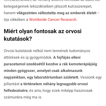
betegségeinek leküzdésében játszott kulcsszerepet,
hanem
világszinten változtatta meg az emberek életét
–
írja cikkében a
Worldwide Cancer Research
.
Miért olyan fontosak az orvosi
kutatások?
Orvosi kutatások nélkül nem lennének tudományos
áttörések és új gyógymódok.
A fejfájás elleni
paracetamol szedésétől kezdve a rák kemoterápiájáig
minden gyógyszer, amelyet csak alkalmazunk
napjainkban, egy laboratóriumban született.
Vessünk egy
pillantást
a történelem néhány legnagyobb orvosi
felfedezésére
, és arra, hogy ezek miképp hasznosak
számunkra még ma is.