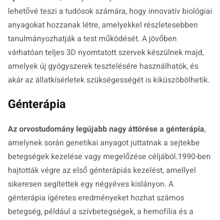
lehetővé teszi a tudósok számára, hogy innovatív biológiai
anyagokat hozzanak létre, amelyekkel részletesebben
tanulmányozhatják a test működését. A jövőben
várhatóan teljes 3D nyomtatott szervek készülnek majd,
amelyek új gyógyszerek tesztelésére használhatók, és
akár az állatkísérletek szükségességét is kiküszöbölhetik.
Génterápia
Az orvostudomány legújabb nagy áttörése a génterápia
,
amelynek során genetikai anyagot juttatnak a sejtekbe
betegségek kezelése vagy megelőzése céljából.1990-ben
hajtották végre az első génterápiás kezelést, amellyel
sikeresen segítettek egy négyéves kislányon. A
génterápia ígéretes eredményeket hozhat számos
betegség, például a szívbetegségek, a hemofília és a