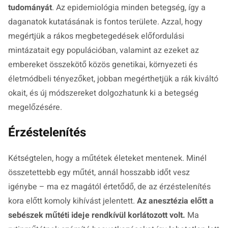
tudományát
. Az epidemiológia minden betegség, így a
daganatok kutatásának is fontos területe. Azzal, hogy
megértjük a rákos megbetegedések előfordulási
mintázatait egy populációban, valamint az ezeket az
embereket összekötő közös genetikai, környezeti és
életmódbeli tényezőket, jobban megérthetjük a rák kiváltó
okait, és új módszereket dolgozhatunk ki a betegség
megelőzésére.
Érzéstelenítés
Kétségtelen, hogy a műtétek életeket mentenek. Minél
összetettebb egy műtét, annál hosszabb időt vesz
igénybe – ma ez magától értetődő, de az érzéstelenítés
kora előtt komoly kihívást jelentett.
Az anesztézia előtt a
sebészek műtéti ideje rendkívül korlátozott volt.
Ma