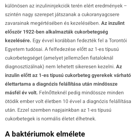
különösen az inzulininjekciók terén elért eredmények –
szintén nagy szerepet játszanak a cukoranyagcsere
zavarainak megértésében és kezelésében.
Az inzulint
először 1922-ben alkalmazták cukorbetegség
kezelésére.
Egy évvel korábban fedezték fel a Torontói
Egyetem tudósai. A felfedezése előtt az 1-es típusú
cukorbetegséget (amelyet jellemzően fiataloknál
diagnosztizálnak) nem lehetett sikeresen kezelni.
Az
inzulin előtt az 1-es típusú cukorbeteg gyerekek várható
élettartama a diagnózis felállítása után mindössze
másfél év volt.
Felnőtteknél pedig mindössze minden
ötödik ember volt életben 10 évvel a diagnózis felállítása
után. Ezzel szemben napjainkban az 1-es típusú
cukorbetegek is normális életet élhetnek.
A baktériumok elmélete