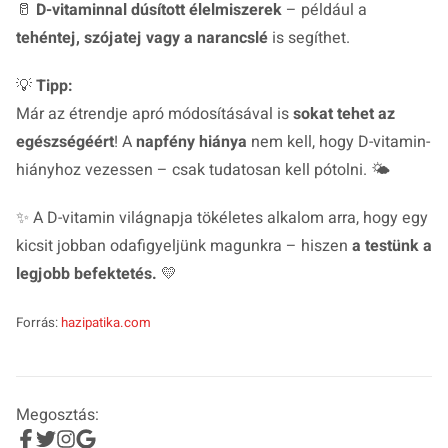
🥛
D-vitaminnal dúsított élelmiszerek
– például a
tehéntej, szójatej vagy a narancslé
is segíthet.
💡
Tipp:
Már az étrendje apró módosításával is
sokat tehet az
egészségéért
! A
napfény hiánya
nem kell, hogy D-vitamin-
hiányhoz vezessen – csak tudatosan kell pótolni. 🌤️
✨ A D-vitamin világnapja tökéletes alkalom arra, hogy egy
kicsit jobban odafigyeljünk magunkra – hiszen
a testünk a
legjobb befektetés.
💛
Forrás:
hazipatika.com
Megosztás: