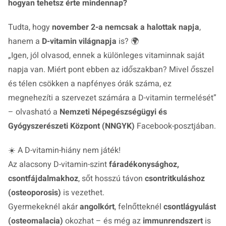
hogyan tehetsz érte mindennap?
Tudta, hogy
november 2-a nemcsak a halottak napja
,
hanem a
D-vitamin világnapja
is? 🌍
„
Igen, jól olvasod, ennek a különleges vitaminnak saját
napja van. Miért pont ebben az időszakban? Mivel ősszel
és télen csökken a napfényes órák száma, ez
megnehezíti a szervezet számára a D-vitamin termelését
”
– olvasható a
Nemzeti Népegészségügyi és
Gyógyszerészeti Központ (NNGYK)
Facebook-posztjában.
☀️ A D-vitamin-hiány nem játék!
Az alacsony D-vitamin-szint
fáradékonysághoz,
csontfájdalmakhoz
, sőt hosszú távon
csontritkuláshoz
(osteoporosis)
is vezethet.
Gyermekeknél akár
angolkórt
, felnőtteknél
csontlágyulást
(osteomalacia)
okozhat – és még az
immunrendszert
is