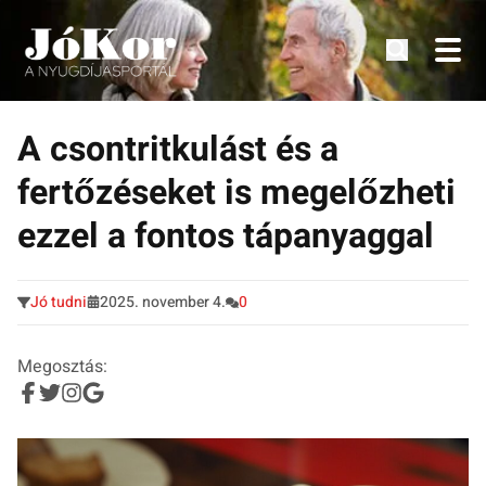
Tudnivalók, érdekességek idősek számára.
Tovább
a
A csontritkulást és a
tartalomra
fertőzéseket is megelőzheti
ezzel a fontos tápanyaggal
Jó tudni
2025. november 4.
0
Megosztás: