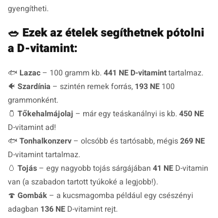
gyengítheti.
🥗
Ezek az ételek segíthetnek pótolni
a D-vitamint:
🐟
Lazac
– 100 gramm kb.
441 NE D-vitamint
tartalmaz.
🐠
Szardínia
– szintén remek forrás,
193 NE
100
grammonként.
🫙
Tőkehalmájolaj
– már egy teáskanálnyi is kb.
450 NE
D-vitamint ad!
🐟
Tonhalkonzerv
– olcsóbb és tartósabb, mégis
269 NE
D-vitamint tartalmaz.
🥚
Tojás
– egy nagyobb tojás sárgájában
41 NE
D-vitamin
van (a szabadon tartott tyúkoké a legjobb!).
🍄
Gombák
– a kucsmagomba például egy csészényi
adagban
136 NE
D-vitamint rejt.