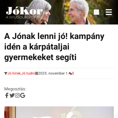
Tudnivalók, érdekességek idősek számára.
Tovább
a
A Jónak lenni jó! kampány
tartalomra
idén a kárpátaljai
gyermekeket segíti
Jó hírek
,
Jó tudni
2025. november 1.
0
Megosztás: