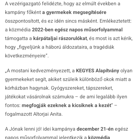
A vezérigazgató felidézte, hogy az elmúlt években a
kampány főként
a gyermekek megsegítésére
összpontosított, és ez idén sincs másként. Emlékeztetett:
a közmédia
2022-ben egész napos műsorfolyammal
támogatta a
kárpátaljai rászorulókat
, és most is azt kérik,
hogy „figyeljünk a háború áldozataira, a tragédiák
következményeire”.
„A mostani kedvezményezett, a
KEGYES Alapítvány
olyan
gyermekeket segít, akiket szüleik különböző okok miatt a
kórházban hagynak. Gyógyszereket, tápszereket,
játékokat vásárolnak számukra – de ami legalább ilyen
fontos:
megfogják ezeknek a kicsiknek a kezét
” –
fogalmazott Altorjai Anita.
A
Jónak lenni jó!
idei kampánya
december 21-én
egész
napos műsorfolyammal jelentkezik a
közmédia