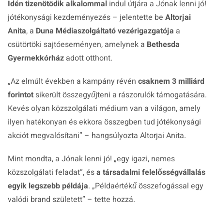
Idén tizenötödik alkalommal
indul útjára a
Jónak lenni jó!
jótékonysági kezdeményezés – jelentette be
Altorjai
Anita
, a
Duna Médiaszolgáltató vezérigazgatója
a
csütörtöki sajtóeseményen, amelynek a
Bethesda
Gyermekkórház
adott otthont.
„Az elmúlt években a kampány révén
csaknem 3 milliárd
forintot
sikerült összegyűjteni a rászorulók támogatására.
Kevés olyan közszolgálati médium van a világon, amely
ilyen hatékonyan és ekkora összegben tud jótékonysági
akciót megvalósítani”
– hangsúlyozta Altorjai Anita.
Mint mondta, a
Jónak lenni jó!
„egy igazi, nemes
közszolgálati feladat”,
és
a társadalmi felelősségvállalás
egyik legszebb példája
.
„Példaértékű összefogással egy
valódi brand született”
– tette hozzá.