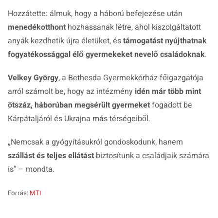
Hozzátette: álmuk, hogy a háború befejezése után
menedékotthont
hozhassanak létre, ahol kiszolgáltatott
anyák kezdhetik újra életüket, és
támogatást nyújthatnak
fogyatékossággal élő gyermekeket nevelő családoknak
.
Velkey György
, a Bethesda Gyermekkórház főigazgatója
arról számolt be, hogy az intézmény
idén már több mint
ötszáz, háborúban megsérült gyermeket
fogadott be
Kárpátaljáról és Ukrajna más térségeiből.
„Nemcsak a gyógyításukról gondoskodunk, hanem
szállást és teljes ellátást
biztosítunk a családjaik számára
is”
– mondta.
Forrás:
MTI