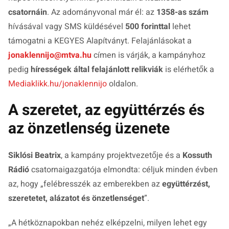
csatornáin
. Az adományvonal már él: az
1358-as szám
hívásával vagy SMS küldésével
500 forinttal
lehet
támogatni a KEGYES Alapítványt. Felajánlásokat a
jonaklennijo@mtva.hu
címen is várják, a kampányhoz
pedig
hírességek által felajánlott relikviák
is elérhetők a
Mediaklikk.hu/jonaklennijo
oldalon.
A szeretet, az együttérzés és
az önzetlenség üzenete
Siklósi Beatrix
, a kampány projektvezetője és a
Kossuth
Rádió
csatornaigazgatója elmondta: céljuk minden évben
az, hogy „felébresszék az emberekben az
együttérzést,
szeretetet, alázatot és önzetlenséget
”.
„A hétköznapokban nehéz elképzelni, milyen lehet egy