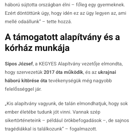
háború sújtotta országban élni – főleg egy gyermeknek.
Ezért döntöttünk úgy, hogy idén ez az ügy legyen az, ami
mellé odaállunk”
– tette hozzá.
A támogatott alapítvány és a
kórház munkája
Sipos József
, a KEGYES Alapítvány vezetője elmondta,
hogy szervezetük
2017 óta működik
, és az
ukrajnai
háború kitörése óta
tevékenységük még nagyobb
felelősséggel jár.
„Kis alapítvány vagyunk, de talán elmondhatjuk, hogy sok
ember életébe tudunk jót vinni. Vannak szép
sikertörténeteink – például örökbefogadások –, de sajnos
tragédiákkal is találkozunk”
– fogalmazott.