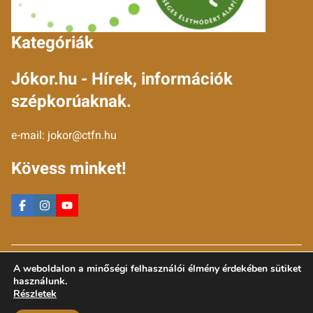
Kategóriák
Jókor.hu - Hírek, információk
szépkorúaknak.
e-mail:
jokor@ctfn.hu
Kövess minket!
Copyright © 2024 jokor.hu. Minden jog fenntartva.
A weboldalon a minőségi felhasználói élmény érdekében sütiket
Általános Szerződési Feltételek
használunk.
Adatkezelési Nyilatkozat
Részletek
Moderálási elvek