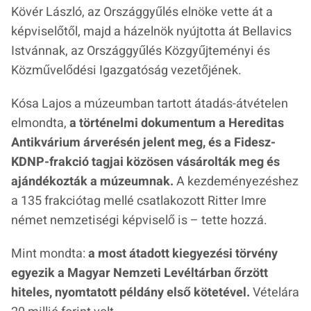
Kövér László, az Országgyűlés elnöke vette át a
képviselőtől, majd a házelnök nyújtotta át Bellavics
Istvánnak, az Országgyűlés Közgyűjteményi és
Közművelődési Igazgatóság vezetőjének.
Kósa Lajos a múzeumban tartott átadás-átvételen
elmondta,
a történelmi dokumentum a Hereditas
Antikvárium árverésén jelent meg, és a Fidesz-
KDNP-frakció tagjai közösen vásárolták meg és
ajándékozták a múzeumnak.
A kezdeményezéshez
a 135 frakciótag mellé csatlakozott Ritter Imre
német nemzetiségi képviselő is – tette hozzá.
Mint mondta:
a most átadott kiegyezési törvény
egyezik a Magyar Nemzeti Levéltárban őrzött
hiteles, nyomtatott példány első kötetével.
Vételára