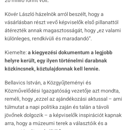
20 millió forint volt.
Kövér László házelnök arról beszélt, hogy a
vásárlásban részt vevő képviselők első pillanattól
átérezték annak magasztosságát, hogy
„ez valami
különleges, rendkívüli és maradandó”
.
Kiemelte:
a kiegyezési dokumentum a legjobb
helyre került, egy ilyen történelmi darabnak
közkincsnek, köztulajdonnak kell lennie.
Bellavics István, a Közgyűjteményi és
Közművelődési Igazgatóság vezetője azt mondta,
reméli, hogy
„ezzel az ajándékozási aktussal – ami
túlmutat a napi politika zaján és talán a távoli
jövőnek dolgozik – a képviselők inspirációt kapnak
arra, hogy a múzeumi terek a választóik és a