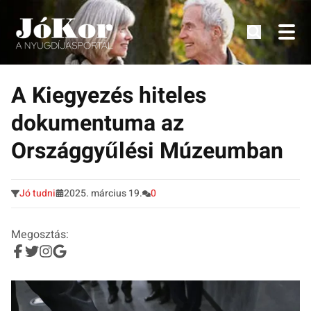
Tudnivalók, érdekességek idősek számára.
Tovább
a
A Kiegyezés hiteles
tartalomra
dokumentuma az
Országgyűlési Múzeumban
Jó tudni
2025. március 19.
0
Megosztás: