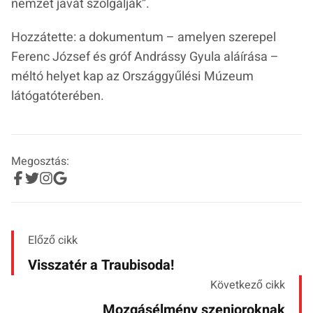
nemzet javát szolgálják”.
Hozzátette: a dokumentum – amelyen szerepel
Ferenc József és gróf Andrássy Gyula aláírása –
méltó helyet kap az Országgyűlési Múzeum
látógatóterében.
Megosztás:
Előző cikk
Visszatér a Traubisoda!
Következő cikk
Mozgásélmény szenioroknak