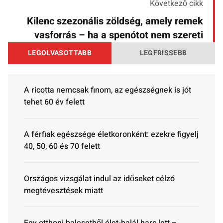
Következő cikk
Kilenc szezonális zöldség, amely remek
vasforrás – ha a spenótot nem szereti
LEGOLVASOTTABB
LEGFRISSEBB
A ricotta nemcsak finom, az egészségnek is jót
tehet 60 év felett
A férfiak egészsége életkoronként: ezekre figyelj
40, 50, 60 és 70 felett
Országos vizsgálat indul az időseket célzó
megtévesztések miatt
Egy otthoni balesetből élet-halál harc lett –