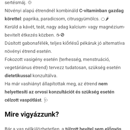
sertésmáj. 🍲
Növényi alapú étrendnél kombináld
C-vitaminban gazdag
körettel
: paprika, paradicsom, citrusgyümölcs. 🍊🌶️
Kerüld a kávét, teát, nagy adag kalcium- vagy magnézium-
bevitelt étkezés közben. ☕🚫
Dúsított gabonafélék, teljes kiőrlésű pékáruk jó alternatíva
növényi étrend esetén.
Fokozott vasigény esetén (terhesség, menstruáció,
vegetáriánus étrend) tervezz tudatosan, szükség esetén
dietetikussal
konzultálva.
Ha már vashiányt állapítottak meg, az étrend
nem
helyettesíti az orvosi konzultációt és szükség esetén
célzott vaspótlást
. 🩺
Mire vigyázzunk?
Bár a vas nélkülözhetetlen, a
túlzott bevitel sem előnyös
,