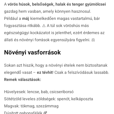
A
vörös húsok, belsőségek, halak és tenger gyümölcsei
gazdag hem vasban, amely könnyen hasznosul.
Például a
máj
kiemelkedően magas vastartalmú, bár
fogyasztása ritkább. ⚠️ A túl sok vöröshús más
egészségügyi kockázatot is jelenthet, ezért érdemes az
állati és növényi források egyensúlyára figyelni. ⚖️
Növényi vasforrások
Sokan azt hiszik, hogy a növényi ételek nem biztosítanak
elegendő vasat –
ez tévhit
! Csak a felszívódásuk lassabb.
Remek választások:
Hüvelyesek: lencse, bab, csicseriborsó
Sötétzöld leveles zöldségek: spenót, kelkáposzta
Magvak: tökmag, szezámmag
Dúsított gabonafélék 🌾