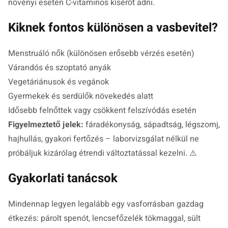
növényi esetén C-vitaminos kísérőt adni.
Kiknek fontos különösen a vasbevitel?
Menstruáló nők (különösen erősebb vérzés esetén)
Várandós és szoptató anyák
Vegetáriánusok és vegánok
Gyermekek és serdülők növekedés alatt
Idősebb felnőttek vagy csökkent felszívódás esetén
Figyelmeztető jelek:
fáradékonyság, sápadtság, légszomj,
hajhullás, gyakori fertőzés – laborvizsgálat nélkül ne
próbáljuk kizárólag étrendi változtatással kezelni. ⚠️
Gyakorlati tanácsok
Mindennap legyen legalább egy vasforrásban gazdag
étkezés: párolt spenót, lencsefőzelék tökmaggal, sült