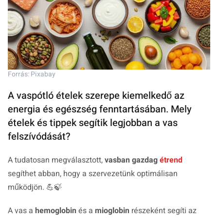
Forrás: Pixabay
A vaspótló ételek szerepe kiemelkedő az
energia és egészség fenntartásában. Mely
ételek és tippek segítik legjobban a vas
felszívódását?
A tudatosan megválasztott,
vasban gazdag
étrend
segíthet abban, hogy a szervezetünk optimálisan
működjön. 💪🍃
A vas a
hemoglobin
és a
mioglobin
részeként segíti az