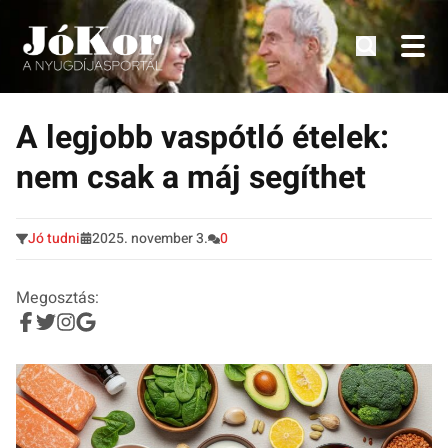
Tudnivalók, érdekességek idősek számára.
Tovább
a
A legjobb vaspótló ételek:
tartalomra
nem csak a máj segíthet
Jó tudni
2025. november 3.
0
Megosztás: