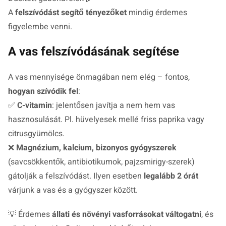
A
felszívódást segítő tényezőket
mindig érdemes
figyelembe venni.
A vas felszívódásának segítése
A vas mennyisége önmagában nem elég – fontos,
hogyan szívódik fel
:
✅
C-vitamin
: jelentősen javítja a nem hem vas
hasznosulását. Pl. hüvelyesek mellé friss paprika vagy
citrusgyümölcs.
❌
Magnézium, kalcium, bizonyos gyógyszerek
(savcsökkentők, antibiotikumok, pajzsmirigy-szerek)
gátolják a felszívódást. Ilyen esetben
legalább 2 órát
várjunk a vas és a gyógyszer között.
💡 Érdemes
állati és növényi vasforrásokat váltogatni
, és