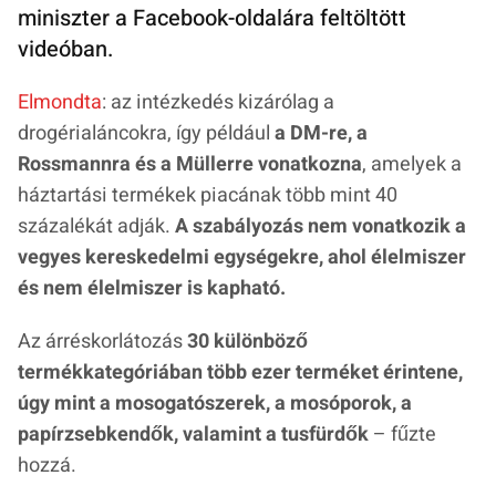
miniszter a Facebook-oldalára feltöltött
videóban.
Elmondta
: az intézkedés kizárólag a
drogérialáncokra, így például
a DM-re, a
Rossmannra és a Müllerre vonatkozna
, amelyek a
háztartási termékek piacának több mint 40
százalékát adják.
A szabályozás nem vonatkozik a
vegyes kereskedelmi egységekre, ahol élelmiszer
és nem élelmiszer is kapható.
Az árréskorlátozás
30 különböző
termékkategóriában több ezer terméket érintene,
úgy mint a mosogatószerek, a mosóporok, a
papírzsebkendők, valamint a tusfürdők
– fűzte
hozzá.