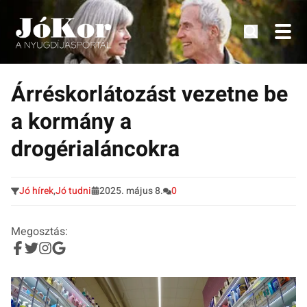
Tudnivalók, érdekességek idősek számára.
Tovább
a
Árréskorlátozást vezetne be
tartalomra
a kormány a
drogérialáncokra
Jó hírek
,
Jó tudni
2025. május 8.
0
Megosztás: