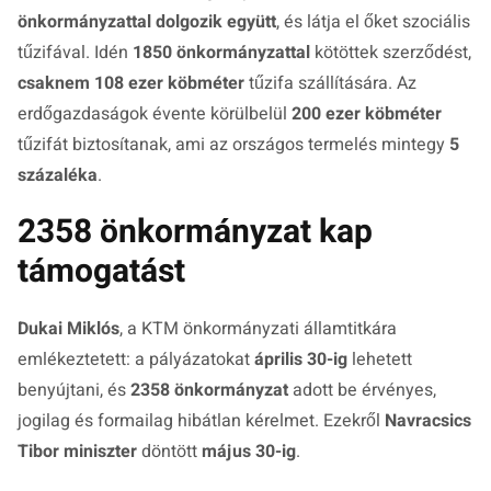
önkormányzattal dolgozik együtt
, és látja el őket szociális
tűzifával. Idén
1850 önkormányzattal
kötöttek szerződést,
csaknem 108 ezer köbméter
tűzifa szállítására. Az
erdőgazdaságok évente körülbelül
200 ezer köbméter
tűzifát biztosítanak, ami az országos termelés mintegy
5
százaléka
.
2358 önkormányzat kap
támogatást
Dukai Miklós
, a KTM önkormányzati államtitkára
emlékeztetett: a pályázatokat
április 30-ig
lehetett
benyújtani, és
2358 önkormányzat
adott be érvényes,
jogilag és formailag hibátlan kérelmet. Ezekről
Navracsics
Tibor miniszter
döntött
május 30-ig
.