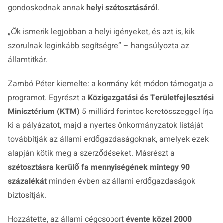
gondoskodnak annak
helyi szétosztásáról
.
„Ők ismerik legjobban a helyi igényeket, és azt is, kik
szorulnak leginkább segítségre”
– hangsúlyozta az
államtitkár.
Zambó Péter kiemelte: a kormány két módon támogatja a
programot. Egyrészt a
Közigazgatási és Területfejlesztési
Minisztérium (KTM)
5 milliárd forintos keretösszeggel írja
ki a pályázatot, majd a nyertes önkormányzatok listáját
továbbítják az állami erdőgazdaságoknak, amelyek ezek
alapján kötik meg a szerződéseket. Másrészt a
szétosztásra kerülő fa mennyiségének mintegy 90
százalékát
minden évben az állami erdőgazdaságok
biztosítják.
Hozzátette, az állami cégcsoport
évente közel 2000