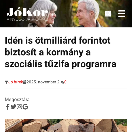
Tudnivalók, érdekességek idősek számára.
Tovább
a
Idén is ötmilliárd forintot
tartalomra
biztosít a kormány a
szociális tűzifa programra
Jó hírek
2025. november 2.
0
Megosztás: