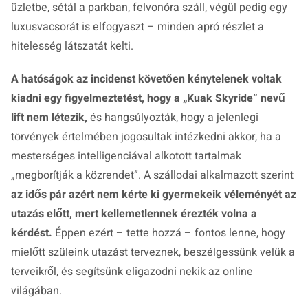
üzletbe, sétál a parkban, felvonóra száll, végül pedig egy
luxusvacsorát is elfogyaszt – minden apró részlet a
hitelesség látszatát kelti.
A hatóságok az incidenst követően kénytelenek voltak
kiadni egy figyelmeztetést, hogy a „Kuak Skyride” nevű
lift nem létezik,
és hangsúlyozták, hogy a jelenlegi
törvények értelmében jogosultak intézkedni akkor, ha a
mesterséges intelligenciával alkotott tartalmak
„megborítják a közrendet”. A szállodai alkalmazott szerint
az idős pár azért nem kérte ki gyermekeik véleményét az
utazás előtt, mert kellemetlennek érezték volna a
kérdést.
Éppen ezért – tette hozzá – fontos lenne, hogy
mielőtt szüleink utazást terveznek, beszélgessünk velük a
terveikről, és segítsünk eligazodni nekik az online
világában.