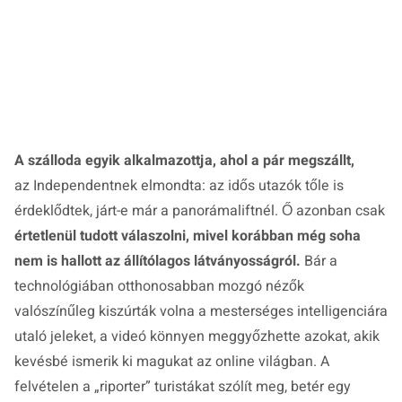
A szálloda egyik alkalmazottja, ahol a pár megszállt,
az Independentnek elmondta: az idős utazók tőle is
érdeklődtek, járt-e már a panorámaliftnél. Ő azonban csak
értetlenül tudott válaszolni, mivel korábban még soha
nem is hallott az állítólagos látványosságról.
Bár a
technológiában otthonosabban mozgó nézők
valószínűleg kiszúrták volna a mesterséges intelligenciára
utaló jeleket, a videó könnyen meggyőzhette azokat, akik
kevésbé ismerik ki magukat az online világban. A
felvételen a „riporter” turistákat szólít meg, betér egy