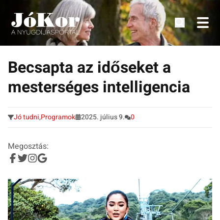
Tudnivalók, érdekességek idősek számára.
Tovább
a
Becsapta az időseket a
tartalomra
mesterséges intelligencia
Jó tudni
,
Programok
2025. július 9.
0
Megosztás: