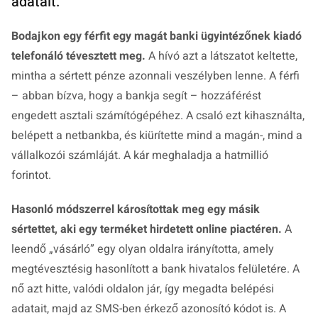
adatait.
Bodajkon egy férfit egy magát banki ügyintézőnek kiadó
telefonáló tévesztett meg.
A hívó azt a látszatot keltette,
mintha a sértett pénze azonnali veszélyben lenne. A férfi
– abban bízva, hogy a bankja segít – hozzáférést
engedett asztali számítógépéhez. A csaló ezt kihasználta,
belépett a netbankba, és kiürítette mind a magán-, mind a
vállalkozói számláját. A kár meghaladja a hatmillió
forintot.
Hasonló módszerrel károsítottak meg egy másik
sértettet, aki egy terméket hirdetett online piactéren.
A
leendő „vásárló” egy olyan oldalra irányította, amely
megtévesztésig hasonlított a bank hivatalos felületére. A
nő azt hitte, valódi oldalon jár, így megadta belépési
adatait, majd az SMS-ben érkező azonosító kódot is. A