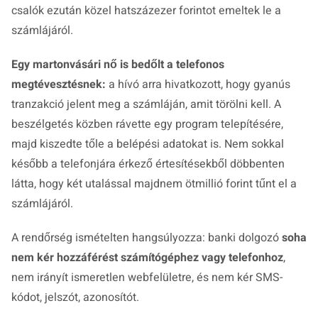
csalók ezután közel hatszázezer forintot emeltek le a
számlájáról.
Egy martonvásári nő is bedőlt a telefonos
megtévesztésnek:
a hívó arra hivatkozott, hogy gyanús
tranzakció jelent meg a számláján, amit törölni kell. A
beszélgetés közben rávette egy program telepítésére,
majd kiszedte tőle a belépési adatokat is. Nem sokkal
később a telefonjára érkező értesítésekből döbbenten
látta, hogy két utalással majdnem ötmillió forint tűnt el a
számlájáról.
A rendőrség ismételten hangsúlyozza: banki dolgozó
soha
nem kér hozzáférést számítógéphez vagy telefonhoz
,
nem irányít ismeretlen webfelületre, és nem kér SMS-
kódot, jelszót, azonosítót.