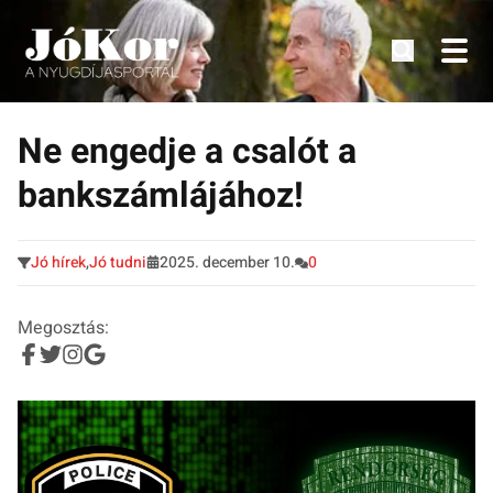
Tudnivalók, érdekességek idősek számára.
Tovább
a
Ne engedje a csalót a
tartalomra
bankszámlájához!
Jó hírek
,
Jó tudni
2025. december 10.
0
Megosztás: