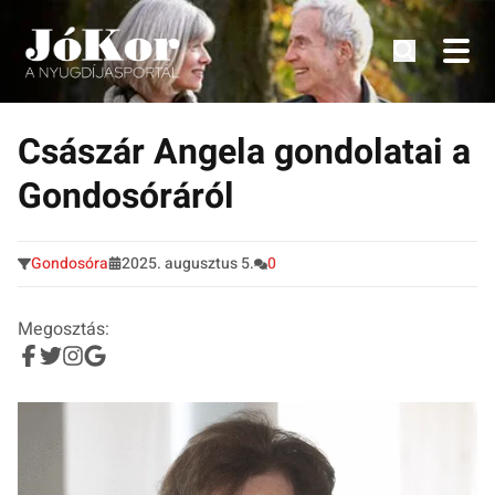
Tudnivalók, érdekességek idősek számára.
Tovább
a
Császár Angela gondolatai a
tartalomra
Gondosóráról
Gondosóra
2025. augusztus 5.
0
Megosztás: