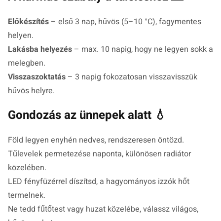
Előkészítés
– első 3 nap, hűvös (5–10 °C), fagymentes
helyen.
Lakásba helyezés
– max. 10 napig, hogy ne legyen sokk a
melegben.
Visszaszoktatás
– 3 napig fokozatosan visszavisszük
hűvös helyre.
Gondozás az ünnepek alatt 💧
Föld legyen enyhén nedves, rendszeresen öntözd.
Tűlevelek permetezése naponta, különösen radiátor
közelében.
LED fényfüzérrel díszítsd, a hagyományos izzók hőt
termelnek.
Ne tedd fűtőtest vagy huzat közelébe, válassz világos,