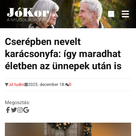
Tudnivalók, érdekességek idősek számára.
Tovább
a
Cserépben nevelt
tartalomra
karácsonyfa: így maradhat
életben az ünnepek után is
Jó tudni
2025. december 18.
0
Megosztás: