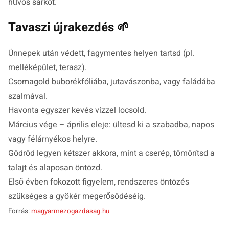
hűvös sarkot.
Tavaszi újrakezdés 🌱
Ünnepek után védett, fagymentes helyen tartsd (pl.
melléképület, terasz).
Csomagold buborékfóliába, jutavászonba, vagy faládába
szalmával.
Havonta egyszer kevés vízzel locsold.
Március vége – április eleje: ültesd ki a szabadba, napos
vagy félárnyékos helyre.
Gödröd legyen kétszer akkora, mint a cserép, tömörítsd a
talajt és alaposan öntözd.
Első évben fokozott figyelem, rendszeres öntözés
szükséges a gyökér megerősödéséig.
Forrás:
magyarmezogazdasag.hu