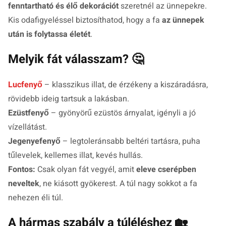
fenntartható és élő dekorációt
szeretnél az ünnepekre.
Kis odafigyeléssel biztosíthatod, hogy a fa
az ünnepek
után is folytassa életét
.
Melyik fát válasszam? 🤔
Lucfenyő
– klasszikus illat, de érzékeny a kiszáradásra,
rövidebb ideig tartsuk a lakásban.
Ezüstfenyő
– gyönyörű ezüstös árnyalat, igényli a jó
vízellátást.
Jegenyefenyő
– legtoleránsabb beltéri tartásra, puha
tűlevelek, kellemes illat, kevés hullás.
Fontos:
Csak olyan fát vegyél, amit
eleve cserépben
neveltek
, ne kiásott gyökerest. A túl nagy sokkot a fa
nehezen éli túl.
A hármas szabály a túléléshez 🏡