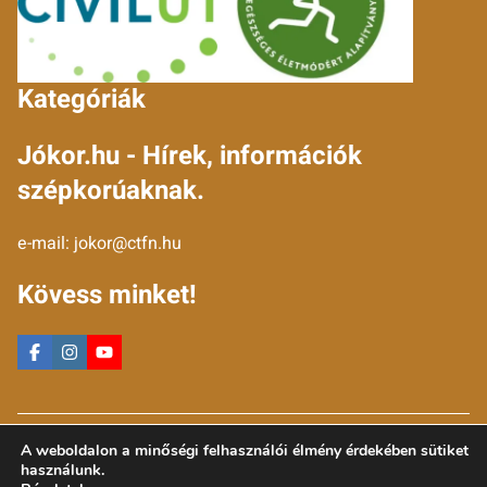
Kategóriák
Jókor.hu - Hírek, információk
szépkorúaknak.
e-mail:
jokor@ctfn.hu
Kövess minket!
Copyright © 2024 jokor.hu. Minden jog fenntartva.
A weboldalon a minőségi felhasználói élmény érdekében sütiket
Általános Szerződési Feltételek
használunk.