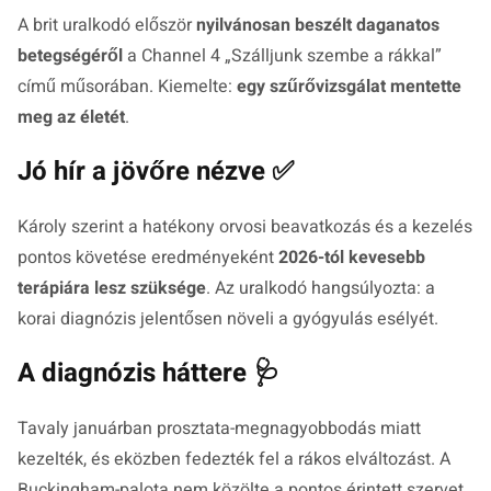
A brit uralkodó először
nyilvánosan beszélt daganatos
betegségéről
a Channel 4 „Szálljunk szembe a rákkal”
című műsorában. Kiemelte:
egy szűrővizsgálat mentette
meg az életét
.
Jó hír a jövőre nézve ✅
Károly szerint a hatékony orvosi beavatkozás és a kezelés
pontos követése eredményeként
2026-tól kevesebb
terápiára lesz szüksége
. Az uralkodó hangsúlyozta: a
korai diagnózis jelentősen növeli a gyógyulás esélyét.
A diagnózis háttere 🩺
Tavaly januárban prosztata-megnagyobbodás miatt
kezelték, és eközben fedezték fel a rákos elváltozást. A
Buckingham-palota nem közölte a pontos érintett szervet.