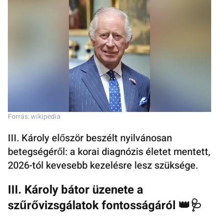
Forrás: wikipedia
III. Károly először beszélt nyilvánosan
betegségéről: a korai diagnózis életet mentett,
2026-tól kevesebb kezelésre lesz szüksége.
III. Károly bátor üzenete a
szűrővizsgálatok fontosságáról 👑🩺