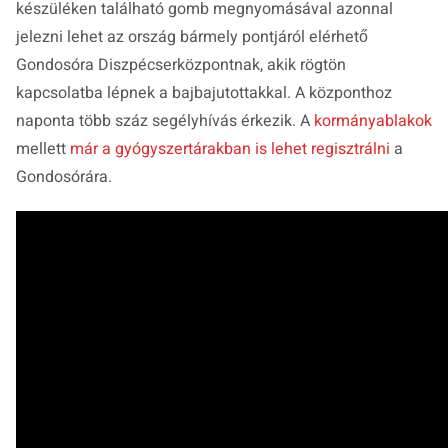
készüléken található gomb megnyomásával azonnal
jelezni lehet az ország bármely pontjáról elérhető
Gondosóra Diszpécserközpontnak, akik rögtön
kapcsolatba lépnek a bajbajutottakkal. A központhoz
naponta több száz segélyhívás érkezik. A
kormányablakok
mellett
már a gyógyszertárakban is lehet regisztrálni
a
Gondosórára.