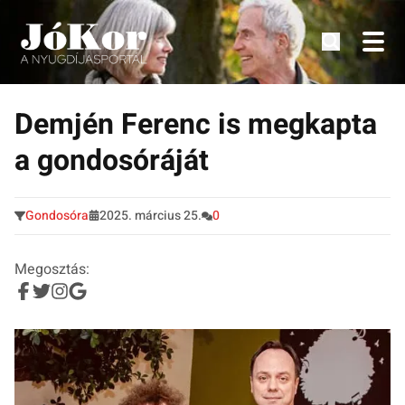
Tudnivalók, érdekességek idősek számára.
Tovább
a
Demjén Ferenc is megkapta
tartalomra
a gondosóráját
Gondosóra
2025. március 25.
0
Megosztás: