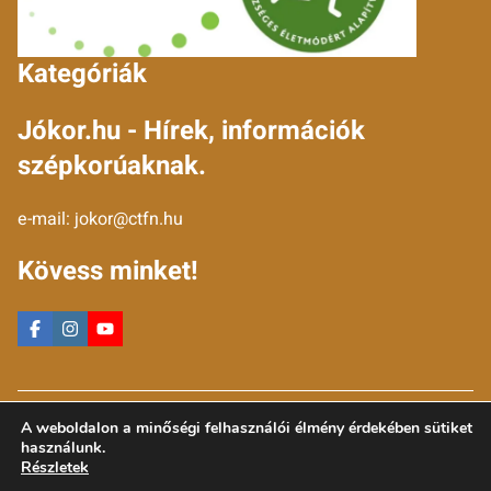
Kategóriák
Jókor.hu - Hírek, információk
szépkorúaknak.
e-mail:
jokor@ctfn.hu
Kövess minket!
Copyright © 2024 jokor.hu. Minden jog fenntartva.
A weboldalon a minőségi felhasználói élmény érdekében sütiket
Általános Szerződési Feltételek
használunk.
Adatkezelési Nyilatkozat
Részletek
Moderálási elvek