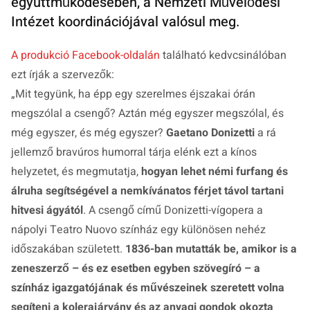
együttműködésében, a Nemzeti Művelődési
Intézet koordinációjával valósul meg.
A produkció Facebook-oldalán
található kedvcsinálóban
ezt írják a szervezők:
„Mit tegyünk, ha épp egy szerelmes éjszakai órán
megszólal a csengő? Aztán még egyszer megszólal, és
még egyszer, és még egyszer?
Gaetano Donizetti
a rá
jellemző bravúros humorral tárja elénk ezt a kínos
helyzetet, és megmutatja,
hogyan lehet némi furfang és
álruha segítségével a nemkívánatos férjet távol tartani
hitvesi ágyától
. A csengő című Donizetti-vígopera a
nápolyi Teatro Nuovo színház egy különösen nehéz
időszakában született.
1836-ban mutatták be, amikor is a
zeneszerző – és ez esetben egyben szövegíró – a
színház igazgatójának és művészeinek szeretett volna
segíteni a kolerajárvány és az anyagi gondok okozta