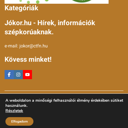
Kategóriák
Jókor.hu - Hírek, információk
szépkorúaknak.
e-mail:
jokor@ctfn.hu
Kövess minket!
Copyright © 2024 jokor.hu. Minden jog fenntartva.
A weboldalon a minőségi felhasználói élmény érdekében sütiket
Általános Szerződési Feltételek
használunk.
Adatkezelési Nyilatkozat
Részletek
Moderálási elvek
Elfogadom
Impresszum