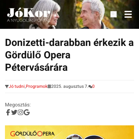
Tudnivalók, érdekességek idősek számára.
Tovább
a
Donizetti-darabban érkezik a
tartalomra
Gördülő Opera
Pétervásárára
Jó tudni
,
Programok
2025. augusztus 7.
0
Megosztás: