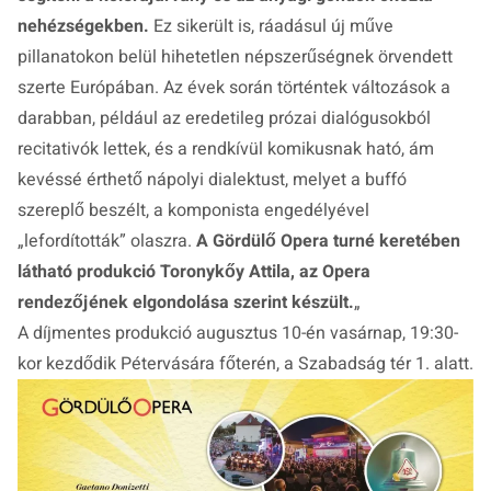
nehézségekben.
Ez sikerült is, ráadásul új műve
pillanatokon belül hihetetlen népszerűségnek örvendett
szerte Európában. Az évek során történtek változások a
darabban, például az eredetileg prózai dialógusokból
recitativók lettek, és a rendkívül komikusnak ható, ám
kevéssé érthető nápolyi dialektust, melyet a buffó
szereplő beszélt, a komponista engedélyével
„lefordították” olaszra.
A Gördülő Opera turné keretében
látható produkció Toronykőy Attila, az Opera
rendezőjének elgondolása szerint készült.
„
A díjmentes produkció
augusztus 10-én vasárnap, 19:30-
kor
kezdődik Pétervására főterén, a
Szabadság tér 1.
alatt.