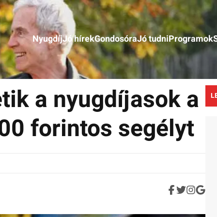
Nyugdíj
Jó hírek
Gondosóra
Jó tudni
Programok
tik a nyugdíjasok a
L
0 forintos segélyt