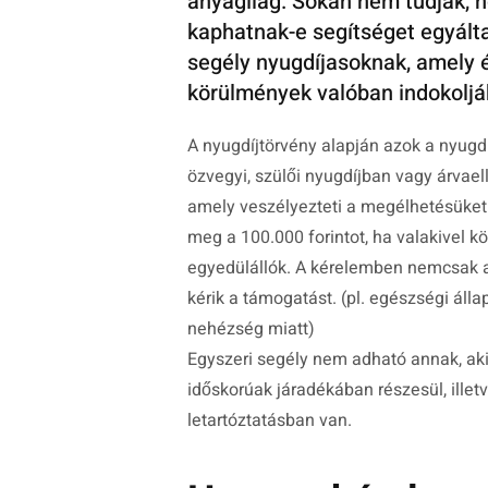
anyagilag. Sokan nem tudják, h
kaphatnak-e segítséget egyált
segély nyugdíjasoknak, amely 
körülmények valóban indokoljá
A nyugdíjtörvény alapján azok a nyugdí
özvegyi, szülői nyugdíjban vagy árvael
amely veszélyezteti a megélhetésüket.
meg a 100.000 forintot, ha valakivel kö
egyedülállók. A kérelemben nemcsak a j
kérik a támogatást. (pl. egészségi áll
nehézség miatt)
Egyszeri segély nem adható annak, aki
időskorúak járadékában részesül, illet
letartóztatásban van.