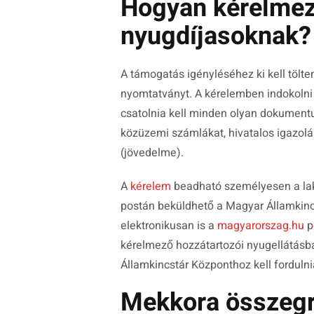
Hogyan kérelmez
nyugdíjasoknak?
A támogatás igényléséhez ki kell tölten
nyomtatványt. A kérelemben indokolni i
csatolnia kell minden olyan dokumentu
közüzemi számlákat, hivatalos igazoláso
(jövedelme).
A
kérelem
beadható személyesen a lak
postán beküldhető a Magyar Államkinc
elektronikusan is a
magyarorszag.hu
p
kérelmező hozzátartozói nyugellátásban
Államkincstár Központhoz kell fordulni
Mekkora összegr