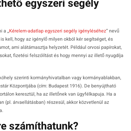
hető egyszeri segély
i a „
Kérelem-adatlap egyszeri segély igényléséhez
” nevű
s kell, hogy az igénylő milyen okból kér segítséget, és
mot, ami alátámasztja helyzetét. Például orvosi papírokat,
kat, fizetési felszólítást és hogy mennyi az illető nyugdíja
óhely szerinti kormányhivatalban vagy kormányablakban,
stár Központjába (cím: Budapest 1916). De benyújtható
ortálon keresztül, ha az illetőnek van ügyfélkapuja. Ha a
 (pl. árvaellátásban) részesül, akkor közvetlenül az
a.
e számíthatunk?