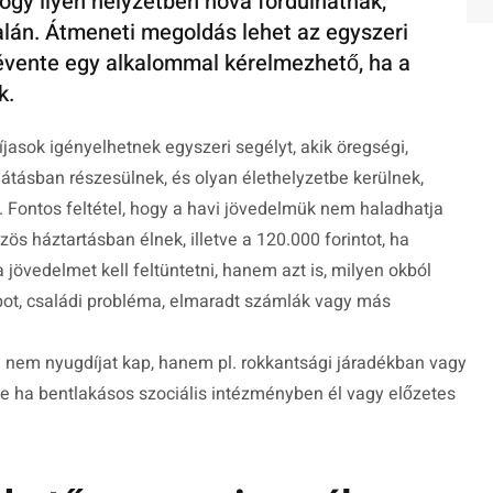
ogy ilyen helyzetben hová fordulhatnak,
alán. Átmeneti megoldás lehet az egyszeri
évente egy alkalommal kérelmezhető, ha a
k.
jasok igényelhetnek egyszeri segélyt, akik öregségi,
látásban részesülnek, és olyan élethelyzetbe kerülnek,
 Fontos feltétel, hogy a havi jövedelmük nem haladhatja
zös háztartásban élnek, illetve a 120.000 forintot, ha
övedelmet kell feltüntetni, hanem azt is, milyen okból
apot, családi probléma, elmaradt számlák vagy más
 nem nyugdíjat kap, hanem pl. rokkantsági járadékban vagy
ve ha bentlakásos szociális intézményben él vagy előzetes