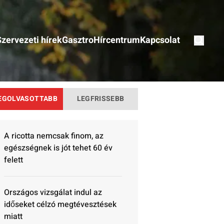
Szervezeti hírek
Gasztro
Hírcentrum
Kapcsolat
EGOLVASOTTABB
LEGFRISSEBB
A ricotta nemcsak finom, az
egészségnek is jót tehet 60 év
felett
Országos vizsgálat indul az
időseket célzó megtévesztések
miatt