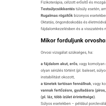
Fizikoterápia, célzott erősítő és mozg
Testsúlycsökkentés
túlsúly esetén, am
Rugalmas rögzítők
bizonyos esetekben
Oktatás, öngondoskodás és életmódvá
fájdalomkezelésben és a visszatérés
Mikor forduljunk orvosho
Orvosi vizsgálat szükséges, ha:
a fájdalom akut, erős
, vagy komolyan 
olyan sérülés történt (pl. baleset, sú
instabilitást okozott,
a tünetek tartósan fennállnak
, vagy k
vannak fertőzésre, gyulladásra (piros,
(pl. láz, több ízület érintettsége)
.
Súlyos esetekben – például porcleválá