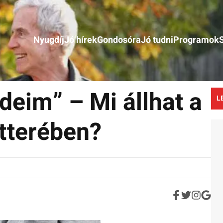
Nyugdíj
Jó hírek
Gondosóra
Jó tudni
Programok
rdeim” – Mi állhat a
L
tterében?