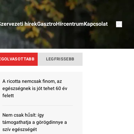
Szervezeti hírek
Gasztro
Hírcentrum
Kapcsolat
EGOLVASOTTABB
LEGFRISSEBB
A ricotta nemcsak finom, az
egészségnek is jót tehet 60 év
felett
Nem csak hűsít: így
támogathatja a görögdinnye a
szív egészségét