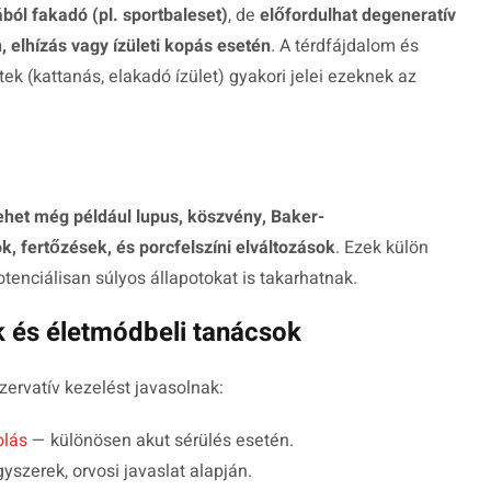
ból fakadó (pl. sportbaleset)
, de
előfordulhat degeneratív
, elhízás vagy ízületi kopás esetén
. A térdfájdalom és
k (kattanás, elakadó ízület) gyakori jelei ezeknek az
lehet még például lupus, köszvény, Baker-
k, fertőzések, és porcfelszíni elváltozások
. Ezek külön
otenciálisan súlyos állapotokat is takarhatnak.
k és életmódbeli tanácsok
zervatív kezelést javasolnak:
olás
— különösen akut sérülés esetén.
szerek, orvosi javaslat alapján.