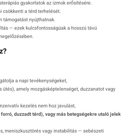
ásterápiás gyakorlatok az izmok erősítésére.
i csökkenti a térd terhelését.
 támogatást nyújthatnak.
ltás — ezek kulcsfontosságúak a hosszú távú
 megelőzésében.
z?
gátolja a napi tevékenységeket,
lyos ütés), amely mozgásképtelenséget, duzzanatot vagy
onzervatív kezelés nem hoz javulást,
 forró, duzzadt térd), vagy más betegségekre utaló jelek
s, meniszkusztörés vagy instabilitás — sebészeti