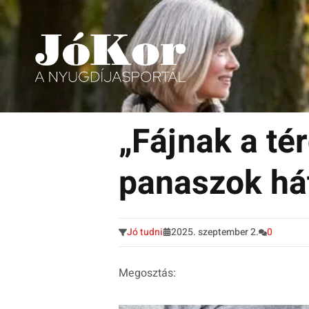
Tudnivalók, érdekességek idősek számára.
Tovább
a
„Fájnak a té
tartalomra
panaszok há
Jó tudni
2025. szeptember 2.
0
Megosztás: