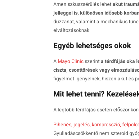
Ameniszkuszsérülés lehet
akut traumá
jelleggel is, különösen idősebb korban
duzzanat, valamint a mechanikus tünete
elváltozásoknak.
Egyéb lehetséges okok
A
Mayo Clinic
szerint
a térdfájás oka 
ciszta, csonttörések vagy elmozduláso
figyelmet igényelnek, hiszen akut és p
Mit lehet tenni? Kezelése
A legtöbb térdfájás esetén először kon
Pihenés, jegelés, kompresszió, felpolc
Gyulladáscsökkentő nem szteroid gyógy