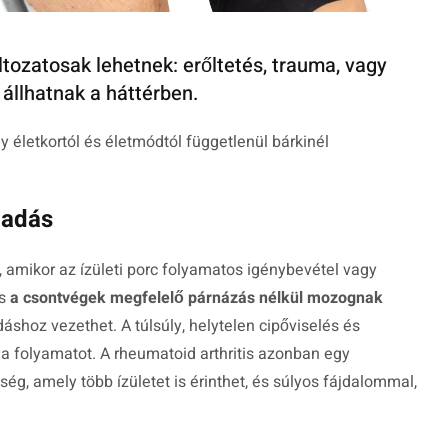
ltozatosak lehetnek: erőltetés, trauma, vagy
állhatnak a háttérben.
 életkortól és életmódtól függetlenül bárkinél
ladás
, amikor az ízületi porc folyamatos igénybevétel vagy
és
a csontvégek megfelelő párnázás nélkül mozognak
áshoz vezethet. A túlsúly, helytelen cipőviselés és
 a folyamatot. A rheumatoid arthritis azonban egy
g, amely több ízületet is érinthet, és súlyos fájdalommal,