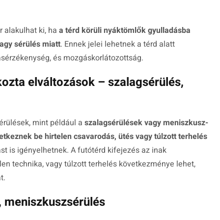
 alakulhat ki, ha
a térd körüli nyáktömlők gyulladásba
agy sérülés miatt
. Ennek jelei lehetnek a térd alatt
ásérzékenység, és mozgáskorlátozottság.
kozta elváltozások – szalagsérülés,
érülések, mint például a
szalagsérülések vagy meniszkusz-
tkeznek be hirtelen csavarodás, ütés vagy túlzott terhelés
t is igényelhetnek. A futótérd kifejezés az inak
elen technika, vagy túlzott terhelés következménye lehet,
t.
, meniszkuszsérülés