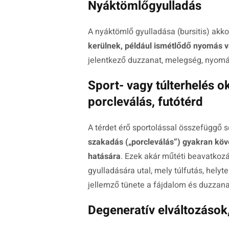
Nyáktömlőgyulladás
A nyáktömlő gyulladása (bursitis) akkor
kerülnek, például ismétlődő nyomás v
jelentkező duzzanat, melegség, nyom
Sport- vagy túlterhelés o
porcleválás, futótérd
A térdet érő sportolással összefüggő s
szakadás („porcleválás”) gyakran köve
hatására
. Ezek akár műtéti beavatkozás
gyulladására utal, mely túlfutás, helyt
jellemző tünete a fájdalom és duzzana
Degeneratív elváltozások