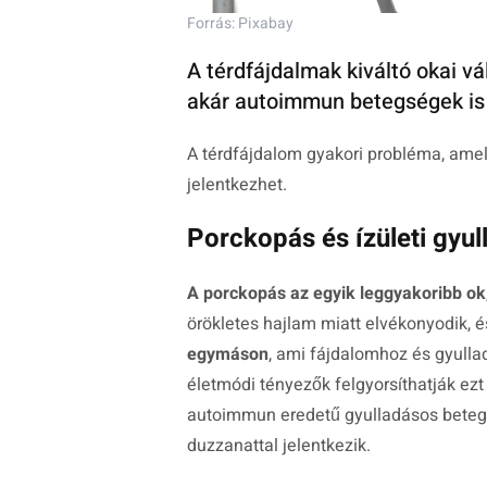
Forrás: Pixabay
A térdfájdalmak kiváltó okai vá
akár autoimmun betegségek is 
A térdfájdalom gyakori probléma, amely
jelentkezhet.
Porckopás és ízületi gyul
A porckopás az egyik leggyakoribb ok
örökletes hajlam miatt elvékonyodik, 
egymáson
, ami fájdalomhoz és gyullad
életmódi tényezők felgyorsíthatják ezt
autoimmun eredetű gyulladásos betegsé
duzzanattal jelentkezik.