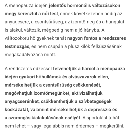
A menopauza idején
jelentős hormonális változások
on
megy keresztül a női test
, ennek következében pedig az
anyagcsere, a csontsűrűség, az izomtömeg és a hangulat
is alakul, változik, mégpedig nem a jó irányba. A
változókorú hölgyeknek tehát
nagyon fontos a rendszeres
testmozgás
, és nem csupán a plusz kilók felkúszásának
megakadályozása miatt.
A rendszeres edzéssel
felvehetjük a harcot a menopauza
idején gyakori hőhullámok és alvászavarok ellen,
mérsékelhetjük a csontsűrűség csökkenését,
megóvhatjuk izomtömegünket, aktivizálhatjuk
anyagcserénket, csökkenthetjük a szívbetegségek
kockázatát, valamint
mérsékelhetjük a
depresszió
és
a
szorongás
kialakulásának esélyét
. A sportolást tehát
nem lehet – vagy legalábbis nem érdemes – megkerülni.