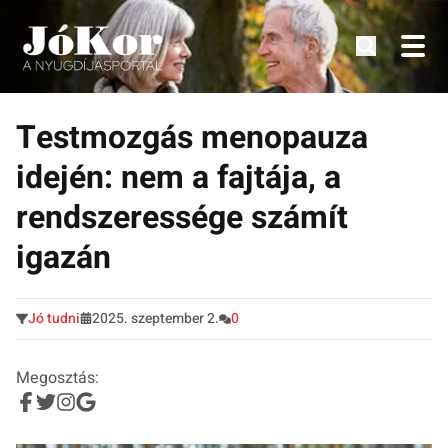
Tudnivalók, érdekességek idősek számára.
Tovább
a
Testmozgás menopauza
tartalomra
idején: nem a fajtája, a
rendszeressége számít
igazán
Jó tudni
2025. szeptember 2.
0
Megosztás: