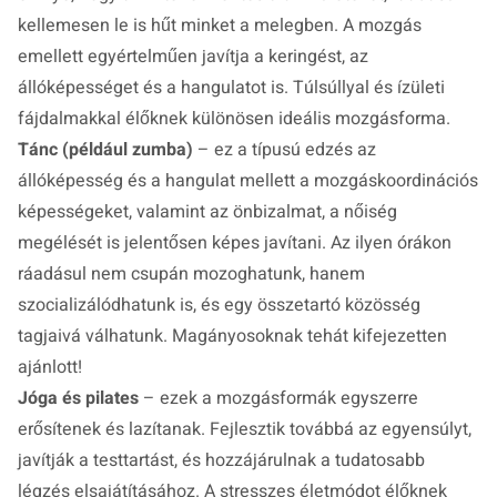
kellemesen le is hűt minket a melegben. A mozgás
emellett egyértelműen javítja a keringést, az
állóképességet és a hangulatot is. Túlsúllyal és ízületi
fájdalmakkal élőknek különösen ideális mozgásforma.
Tánc (például zumba)
– ez a típusú edzés az
állóképesség és a hangulat mellett a mozgáskoordinációs
képességeket, valamint az önbizalmat, a nőiség
megélését is jelentősen képes javítani. Az ilyen órákon
ráadásul nem csupán mozoghatunk, hanem
szocializálódhatunk is, és egy összetartó közösség
tagjaivá válhatunk. Magányosoknak tehát kifejezetten
ajánlott!
Jóga és pilates
– ezek a mozgásformák egyszerre
erősítenek és lazítanak. Fejlesztik továbbá az egyensúlyt,
javítják a testtartást, és hozzájárulnak a tudatosabb
légzés elsajátításához. A stresszes életmódot élőknek