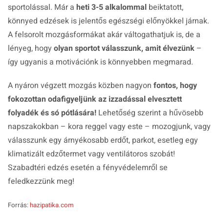
sportolással. Már a
heti 3-5 alkalommal
beiktatott,
könnyed edzések is jelentős egészségi előnyökkel járnak.
A felsorolt mozgásformákat akár váltogathatjuk is, de a
lényeg, hogy
olyan sportot válasszunk, amit élvezünk
–
így ugyanis a motivációnk is könnyebben megmarad.
A nyáron végzett mozgás közben nagyon
fontos, hogy
fokozottan odafigyeljünk az izzadással elvesztett
folyadék és só pótlására!
Lehetőség szerint a hűvösebb
napszakokban – kora reggel vagy este – mozogjunk, vagy
válasszunk egy árnyékosabb erdőt, parkot, esetleg egy
klimatizált edzőtermet vagy ventilátoros szobát!
Szabadtéri edzés esetén a fényvédelemről se
feledkezzünk meg!
Forrás:
hazipatika.com