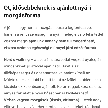
Öt, idősebbeknek is ajánlott nyári
mozgásforma
A jó hír, hogy nem a mozgás típusa a legfontosabb,
hanem a rendszeresség – a nyári melegre való tekintettel
viszont mégis
ajánlunk néhány nem túl megerőltető,
viszont számos egészségi előnnyel járó edzésformát
.
Nordic walking
– a speciális túrabottal végzett gyaloglás
mindenkinek jó szívvel ajánlható. Javítja az
állóképességet és a testtartást, valamint kíméli az
ízületeket – ez utóbbi miatt tehát az ízületi problémákkal
küzdőknek különösen ajánlott. Korán reggel, kora este az
árnyas fák alatt a nyári hőségben is kivitelezhető.
Vízben végzett mozgások (úszás, vízitorna)
– ezek nagy
előnye, hogy a víz tehermentesíti az ízületeket, ráadásul