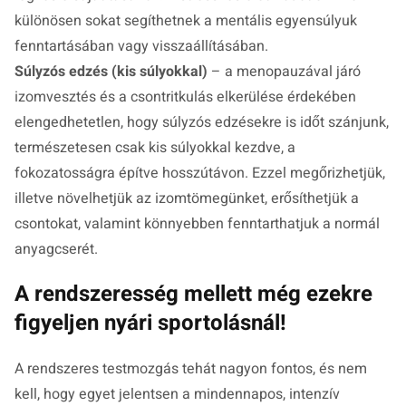
különösen sokat segíthetnek a mentális egyensúlyuk
fenntartásában vagy visszaállításában.
Súlyzós edzés (kis súlyokkal)
– a menopauzával járó
izomvesztés és a csontritkulás elkerülése érdekében
elengedhetetlen, hogy súlyzós edzésekre is időt szánjunk,
természetesen csak kis súlyokkal kezdve, a
fokozatosságra építve hosszútávon. Ezzel megőrizhetjük,
illetve növelhetjük az izomtömegünket, erősíthetjük a
csontokat, valamint könnyebben fenntarthatjuk a normál
anyagcserét.
A rendszeresség mellett még ezekre
figyeljen nyári sportolásnál!
A rendszeres testmozgás tehát nagyon fontos, és nem
kell, hogy egyet jelentsen a mindennapos, intenzív