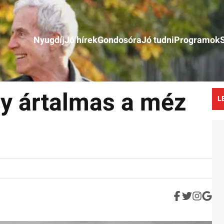
Nyugdíj
Jó hírek
Gondosóra
Jó tudni
Programok
y ártalmas a méz
L