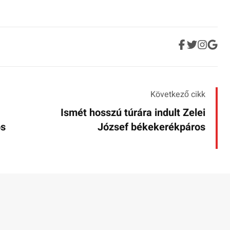
Következő cikk
Ismét hosszú túrára indult Zelei
os
József békekerékpáros