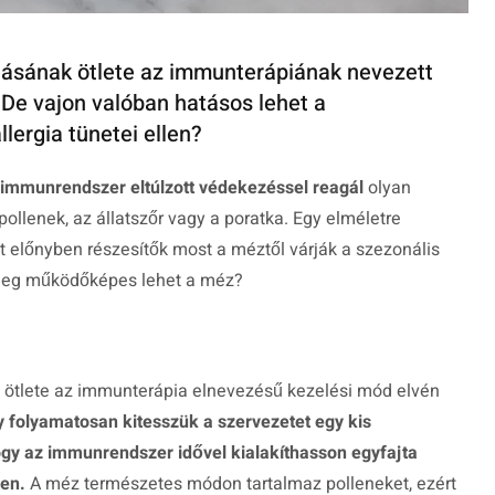
álásának ötlete az immunterápiának nevezett
 De vajon valóban hatásos lehet a
lergia tünetei ellen?
 immunrendszer eltúlzott védekezéssel reagál
olyan
pollenek, az állatszőr vagy a poratka. Egy elméletre
előnyben részesítők most a méztől várják a szezonális
nyleg működőképes lehet a méz?
k ötlete az immunterápia elnevezésű kezelési mód elvén
 folyamatosan kitesszük a szervezetet egy kis
gy az immunrendszer idővel kialakíthasson egyfajta
ben.
A méz természetes módon tartalmaz polleneket, ezért