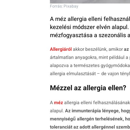
Forrás: Pixabay
A méz allergia elleni felhaszn
kezelési módszer elvén alapul.
mézfogyasztása a szezonális al
Allergiáról
akkor beszélünk, amikor
az
ártalmatlan anyagokra, mint például a 
alapozva a természetes gyógymódokat 
allergia elmulasztását – de vajon té
Mézzel az allergia ellen?
A
méz
allergia elleni felhasználásána
alapul.
Az immunterápia lényege, hogy
mennyiségű allergén terhelésének, ho
toleranciát az adott allergénnel szem