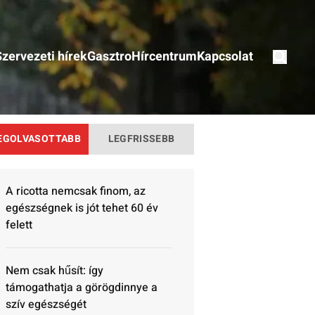
Szervezeti hírek
Gasztro
Hírcentrum
Kapcsolat
EGOLVASOTTABB
LEGFRISSEBB
A ricotta nemcsak finom, az
egészségnek is jót tehet 60 év
felett
Nem csak hűsít: így
támogathatja a görögdinnye a
szív egészségét