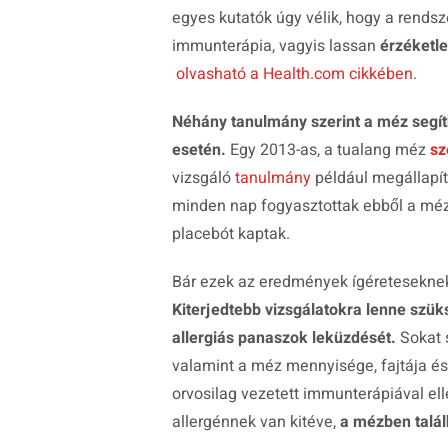
egyes kutatók úgy vélik, hogy a rend
immunterápia, vagyis lassan
érzéketle
olvasható a Health.com cikkében
.
Néhány tanulmány szerint a méz segíth
esetén.
Egy 2013-as, a tualang méz
sz
vizsgáló
tanulmány
például megállapít
minden nap fogyasztottak ebből a mézb
placebót kaptak.
Bár ezek az eredmények ígéreteseknek
Kiterjedtebb vizsgálatokra lenne szü
allergiás panaszok leküzdését.
Sokat s
valamint a méz mennyisége, fajtája é
orvosilag vezetett immunterápiával e
allergénnek van kitéve,
a mézben talá