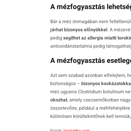
A mézfogyasztás lehetsé
Bár a méz önmagában nem feltétlenül 
járhat bizonyos előnyökkel
. A mézevés
pedig
segíthet az allergia miatti toroki
antioxidánstartalma pedig támogatha
A mézfogyasztás esetleg
Azt sem szabad azonban elfelejteni, 
biztonságos –
bizonyos kockázatokkal
méz ugyanis
Clostridium botulinum
nev
okozhat
, amely csecsemőkorban nagyon
összetevőire, például a méhfehérjékre
különösen körültekintőnek kell lenniük
Forrás:
hazipatika.com