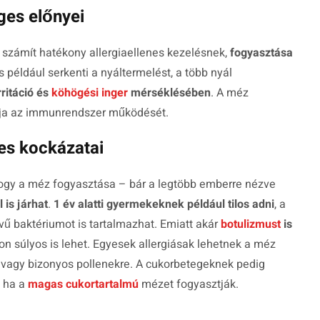
ges előnyei
számít hatékony allergiaellenes kezelésnek,
fogyasztása
 például serkenti a nyáltermelést, a több nyál
rritáció és
köhögési inger
mérséklésében
. A méz
tja az immunrendszer működését.
es kockázatai
hogy a méz fogyasztása – bár a legtöbb emberre nézve
 is járhat
.
1 év alatti gyermekeknek például tilos adni
, a
ű baktériumot is tartalmazhat. Emiatt akár
botulizmust
is
 súlyos is lehet. Egyesek allergiásak lehetnek a méz
 vagy bizonyos pollenekre. A cukorbetegeknek pedig
, ha a
magas cukortartalmú
mézet fogyasztják.