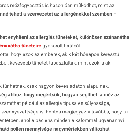
szeres mézfogyasztás is hasonlóan működhet, mint az
nné teheti a szervezetet az allergénekkel szemben
–
et enyhíteni az allergiás tüneteket, különösen szénanátha
énanátha tüneteire
gyakorolt hatását
otta, hogy azok az emberek, akik két hónapon keresztül
ől, kevesebb tünetet tapasztaltak, mint azok, akik
 tűnhetnek, csak nagyon kevés adaton alapulnak.
kség ahhoz, hogy megértsük, hogyan segítheti a méz az
zámíthat például az allergia típusa és súlyossága,
s szennyezettsége is. Fontos megjegyezni továbbá, hogy az
llentétben, ahol a páciens minden alkalommal ugyanannyi
lható pollen mennyisége nagymértékben változhat
.