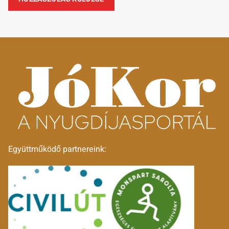
Együttműködő partnereink: