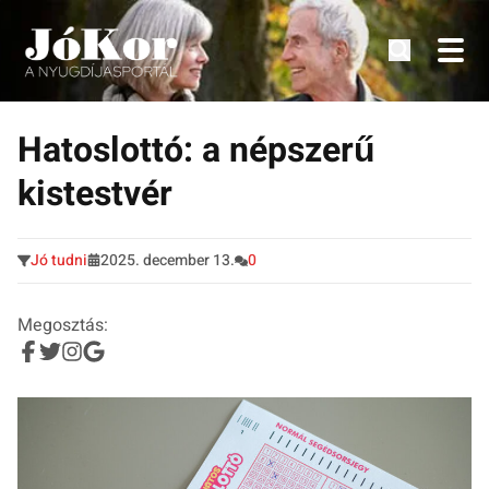
Tudnivalók, érdekességek idősek számára.
Tovább
a
Hatoslottó: a népszerű
tartalomra
kistestvér
Jó tudni
2025. december 13.
0
Megosztás: