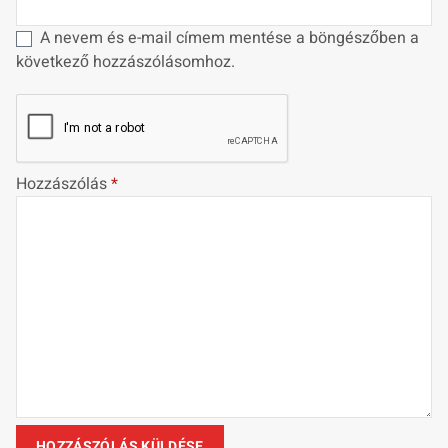
A nevem és e-mail címem mentése a böngészőben a
következő hozzászólásomhoz.
Hozzászólás
*