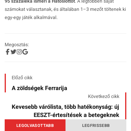
95 százaléka ismeri a Hatoslottót
. A legtöbben saját
számokat választanak, és általában 1–3 mezőt töltenek ki
egy-egy játék alkalmával.
Megosztás:
Előző cikk
A zöldségek Ferrarija
Következő cikk
Kevesebb várólista, több hatékonyság: új
EESZT-értesítések a betegeknek
LEGOLVASOTTABB
LEGFRISSEBB