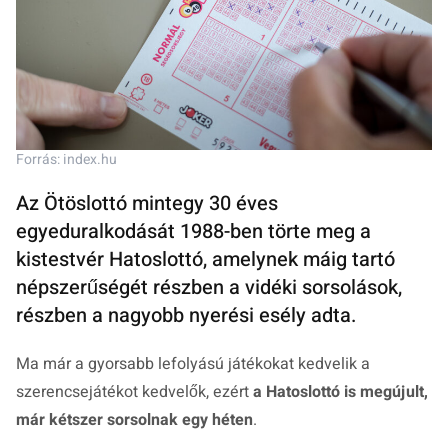
Forrás: index.hu
Az Ötöslottó mintegy 30 éves
egyeduralkodását 1988-ben törte meg a
kistestvér Hatoslottó, amelynek máig tartó
népszerűségét részben a vidéki sorsolások,
részben a nagyobb nyerési esély adta.
Ma már a gyorsabb lefolyású játékokat kedvelik a
szerencsejátékot kedvelők, ezért
a Hatoslottó is megújult,
már kétszer sorsolnak egy héten
.