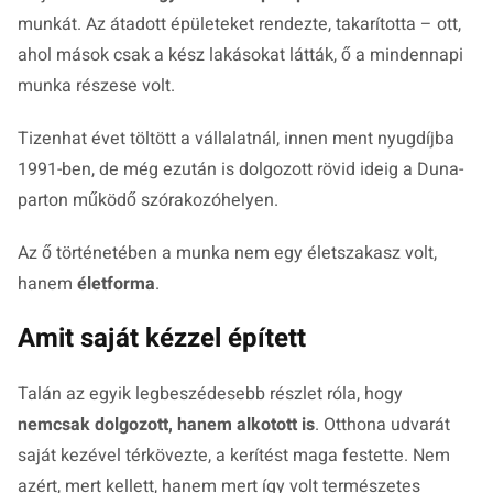
munkát. Az átadott épületeket rendezte, takarította – ott,
ahol mások csak a kész lakásokat látták, ő a mindennapi
munka részese volt.
Tizenhat évet töltött a vállalatnál, innen ment nyugdíjba
1991-ben, de még ezután is dolgozott rövid ideig a Duna-
parton működő szórakozóhelyen.
Az ő történetében a munka nem egy életszakasz volt,
hanem
életforma
.
Amit saját kézzel épített
Talán az egyik legbeszédesebb részlet róla, hogy
nemcsak dolgozott, hanem alkotott is
. Otthona udvarát
saját kezével térkövezte, a kerítést maga festette. Nem
azért, mert kellett, hanem mert így volt természetes