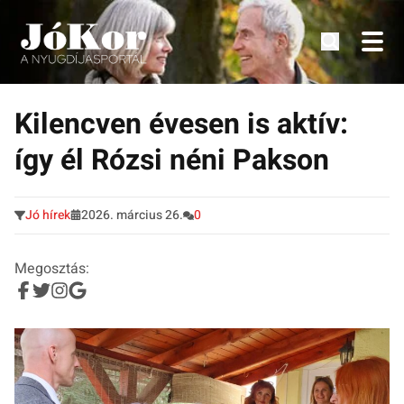
Tudnivalók, érdekességek idősek számára.
Tovább
a
Kilencven évesen is aktív:
tartalomra
így él Rózsi néni Pakson
Jó hírek
2026. március 26.
0
Megosztás: