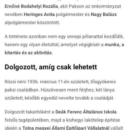
Ernőné Bodahelyi Rozália
, akit Pakson az önkormányzat
nevében
Heringes Anita
polgármester és
Nagy Balázs
alpolgármester köszöntött.
A története azonban nem egy ünnepi pillanattal kezdődik,
hanem egy olyan életúttal, amelyet végigkísér a
munka, a
kitartás és az aktivitás
.
Dolgozott, amíg csak lehetett
Rózsi néni 1936. március 11-én született, tősgyökeres
paksi családban. Húszévesen ment férjhez, két lánya
született, később egyedül nevelte tovább a családját.
Dolgozott takarítóként a
Deák Ferenc Általános Iskola
felsős tagépületében, majd a kishegyi lakótelep építése
idején a
Tolna megyei Állami Építőipari Vállalatnál
vállalt