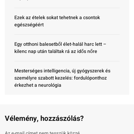
Ezek az ételek sokat tehetnek a csontok
egészségéért
Egy otthoni balesetből élet-halál harc lett –
kilenc nap után találtak rá az idős nőre
Mesterséges intelligencia, új gyógyszerek és
személyre szabott kezelés: fordulóponthoz
érkezhet a neurológia
Vélemény, hozzászólás?
Az e-mail címet nem tesszük közzé.