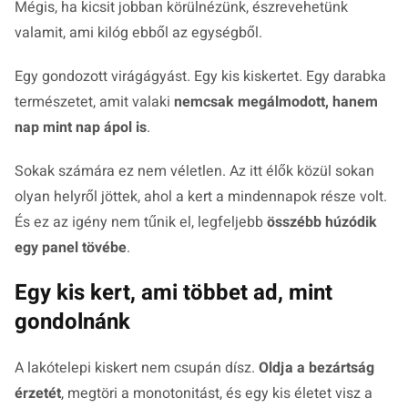
Mégis, ha kicsit jobban körülnézünk, észrevehetünk
valamit, ami kilóg ebből az egységből.
Egy gondozott virágágyást. Egy kis kiskertet. Egy darabka
természetet, amit valaki
nemcsak megálmodott, hanem
nap mint nap ápol is
.
Sokak számára ez nem véletlen. Az itt élők közül sokan
olyan helyről jöttek, ahol a kert a mindennapok része volt.
És ez az igény nem tűnik el, legfeljebb
összébb húzódik
egy panel tövébe
.
Egy kis kert, ami többet ad, mint
gondolnánk
A lakótelepi kiskert nem csupán dísz.
Oldja a bezártság
érzetét
, megtöri a monotonitást, és egy kis életet visz a