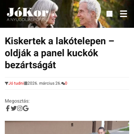
Tudnivalók, érdekességek idősek számára.
Tovább
a
Kiskertek a lakótelepen –
tartalomra
oldják a panel kuckók
bezártságát
Jó tudni
2026. március 26.
0
Megosztás: