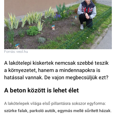
Forrás: veol.hu
A lakótelepi kiskertek nemcsak szebbé teszik
a környezetet, hanem a mindennapokra is
hatással vannak. De vajon megbecsüljük ezt?
A beton között is lehet élet
A lakótelepek világa első pillantásra sokszor egyforma:
szürke falak, parkoló autók, egymás mellé sűrített házak
.