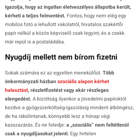
igazolja, hogy az ingatlan életveszélyes állapotba került,
kérheti a teljes felmentést.
Fontos, hogy nem elég egy
mobilos fotó a lehullott vakolatról, hivatalos szakértői
papír nélkül a közös képviselő csak legyint, és a csekk
már repül is a postaládába.
Nyugdíj mellett nem bírom fizetni
Sokak számára ez az egyetlen menekülőút.
Több
önkormányzati házban
szociális alapon kérhet
halasztást
, részletfizetést vagy akár részleges
elengedést.
A bizottság ilyenkor a jövedelmi papíroktól
kezdve a gyógyszerköltség-igazolásig mindent átböngész,
de ha rábólintanak, könnyebb lesz a hónap végi
kasszazárás. És ne feledje:
a „szociális” nem feltétlenül
csak a nyugdíjasokat jelenti
. Egy hirtelen