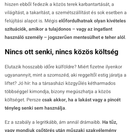
hiszen ebből fedezik a közös terek karbantartását, a
világítást, a takarítást, a szemétszállítást és sok esetben a
felújítási alapot is. Mégis
előfordulhatnak olyan kivételes
szituációk, amikor a tulajdonos – vagy az ingatlant
használó személy – jogszerűen mentesülhet e teher alól
.
Nincs ott senki, nincs közös költség
Elutazik hosszabb időre külföldre? Miért fizetne ilyenkor
ugyanannyit, mint a szomszéd, aki reggeltől estig járatja a
liftet? Jó hír: ha a társasházi közgyűlés kétharmados
többséggel kimondja, bizony megúszhatja a közös
költséget. Persze
csak akkor, ha a lakást vagy a pincét
tényleg senki sem használja
.
Ez a szabály a legritkább, ám annál drámaibb.
Ha tűz,
vagy mondjuk csőtörés után műszaki szakvélemény