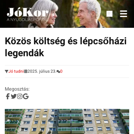
Tudnivalók, érdekességek idősek számára.
Tovább
a
Közös költség és lépcsőházi
tartalomra
legendák
Jó tudni
2025. július 23.
0
Megosztás: