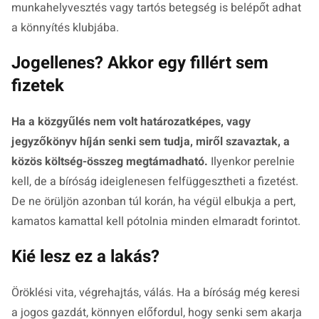
munkahelyvesztés vagy tartós betegség is belépőt adhat
a könnyítés klubjába.
Jogellenes? Akkor egy fillért sem
fizetek
Ha a közgyűlés nem volt határozatképes, vagy
jegyzőkönyv híján senki sem tudja, miről szavaztak, a
közös költség-összeg megtámadható.
Ilyenkor perelnie
kell, de a bíróság ideiglenesen felfüggesztheti a fizetést.
De ne örüljön azonban túl korán, ha végül elbukja a pert,
kamatos kamattal kell pótolnia minden elmaradt forintot.
Kié lesz ez a lakás?
Öröklési vita, végrehajtás, válás. Ha a bíróság még keresi
a jogos gazdát, könnyen előfordul, hogy senki sem akarja