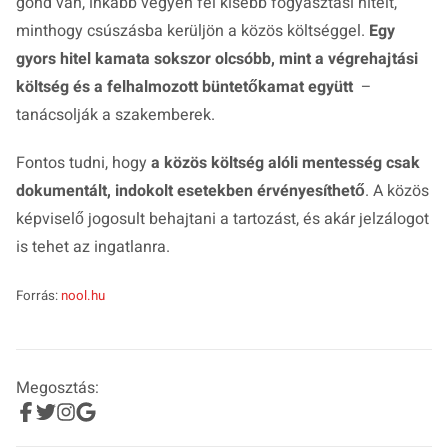
gond van, inkább vegyen fel kisebb fogyasztási hitelt,
minthogy csúszásba kerüljön a közös költséggel.
Egy
gyors hitel kamata sokszor olcsóbb, mint a végrehajtási
költség és a felhalmozott büntetőkamat együtt
–
tanácsolják a szakemberek.
Fontos tudni, hogy
a közös költség alóli mentesség csak
dokumentált, indokolt esetekben érvényesíthető
. A közös
képviselő jogosult behajtani a tartozást, és akár jelzálogot
is tehet az ingatlanra.
Forrás:
nool.hu
Megosztás: