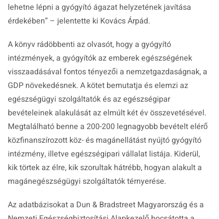
lehetne lépni a gyógyító ágazat helyzetének javítása
érdekében” – jelentette ki Kovács Árpád.
A könyv rádöbbenti az olvasót, hogy a gyógyító
intézmények, a gyógyítók az emberek egészségének
visszaadásával fontos tényezői a nemzetgazdaságnak, a
GDP növekedésnek. A kötet bemutatja és elemzi az
egészségügyi szolgáltatók és az egészségipar
bevételeinek alakulását az elmúlt két év összevetésével.
Megtalálható benne a 200-200 legnagyobb bevételt elérő
közfinanszírozott köz- és magánellátást nyújtó gyógyító
intézmény, illetve egészségipari vállalat listája. Kiderül,
kik törtek az élre, kik szorultak hátrébb, hogyan alakult a
magánegészségügyi szolgáltatók térnyerése.
Az adatbázisokat a Dun & Bradstreet Magyarország és a
Nemzeti Egészségbiztosítási Alapkezelő bocsátotta a