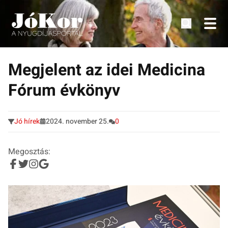
Tudnivalók, érdekességek idősek számára.
Tovább
a
Megjelent az idei Medicina
tartalomra
Fórum évkönyv
Jó hírek
2024. november 25.
0
Megosztás: