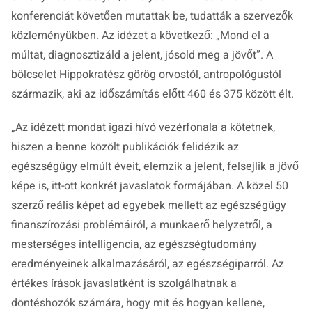
konferenciát követően mutattak be, tudatták a szervezők
közleményükben. Az idézet a következő: „Mond el a
múltat, diagnosztizáld a jelent, jósold meg a jövőt”. A
bölcselet Hippokratész görög orvostól, antropológustól
származik, aki az időszámítás előtt 460 és 375 között élt.
„Az idézett mondat igazi hívó vezérfonala a kötetnek,
hiszen a benne közölt publikációk felidézik az
egészségügy elmúlt éveit, elemzik a jelent, felsejlik a jövő
képe is, itt-ott konkrét javaslatok formájában. A közel 50
szerző reális képet ad egyebek mellett az egészségügy
finanszírozási problémáiról, a munkaerő helyzetről, a
mesterséges intelligencia, az egészségtudomány
eredményeinek alkalmazásáról, az egészségiparról. Az
értékes írások javaslatként is szolgálhatnak a
döntéshozók számára, hogy mit és hogyan kellene,