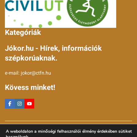
Kategóriák
Jókor.hu - Hírek, információk
szépkorúaknak.
e-mail:
jokor@ctfn.hu
Kövess minket!
Copyright © 2024 jokor.hu. Minden jog fenntartva.
A weboldalon a minőségi felhasználói élmény érdekében sütiket
Általános Szerződési Feltételek
használunk.