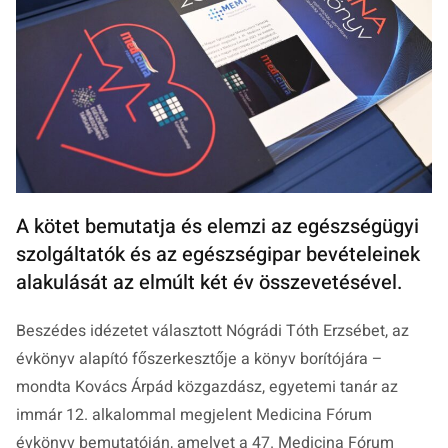
A kötet bemutatja és elemzi az egészségügyi
szolgáltatók és az egészségipar bevételeinek
alakulását az elmúlt két év összevetésével.
Beszédes idézetet választott Nógrádi Tóth Erzsébet, az
évkönyv alapító főszerkesztője a könyv borítójára –
mondta Kovács Árpád közgazdász, egyetemi tanár az
immár 12. alkalommal megjelent Medicina Fórum
évkönyv bemutatóján, amelyet a 47. Medicina Fórum