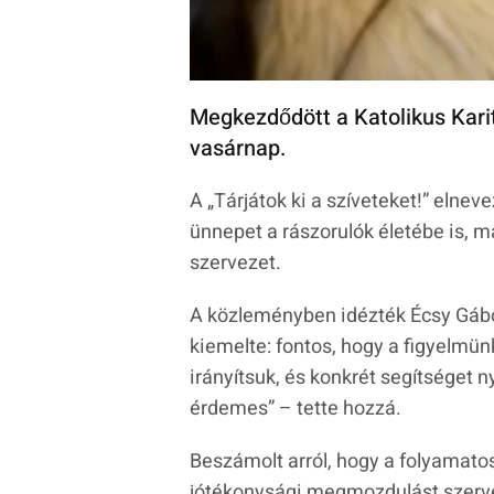
Megkezdődött a Katolikus Kar
vasárnap.
A
„Tárjátok ki a szíveteket!”
elneve
ünnepet a rászorulók életébe is, 
szervezet.
A közleményben idézték Écsy Gábort
kiemelte: fontos, hogy a figyelmü
irányítsuk, és konkrét segítséget n
érdemes”
– tette hozzá.
Beszámolt arról, hogy a folyamatos
jótékonysági megmozdulást szerve