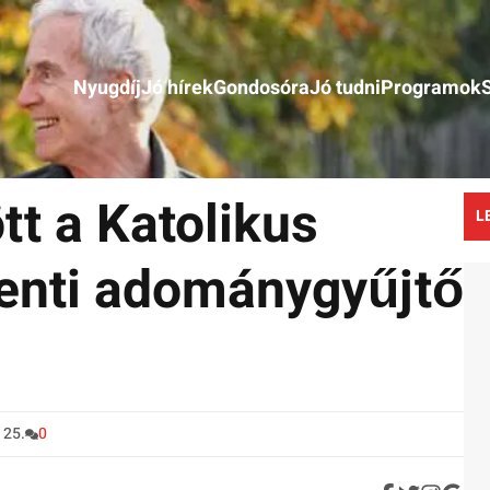
Nyugdíj
Jó hírek
Gondosóra
Jó tudni
Programok
t a Katolikus
L
venti adománygyűjtő
 25.
0