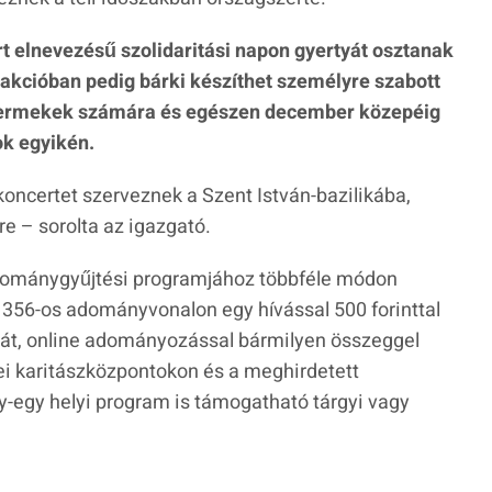
rt elnevezésű szolidaritási napon gyertyát osztanak
akcióban pedig bárki készíthet személyre szabott
ermekek számára és egészen december közepéig
ok egyikén.
oncertet szerveznek a Szent István-bazilikába,
 – sorolta az igazgató.
adománygyűjtési programjához többféle módon
1356-os adományvonalon egy hívással 500 forinttal
át, online adományozással bármilyen összeggel
i karitászközpontokon és a meghirdetett
y-egy helyi program is támogatható tárgyi vagy