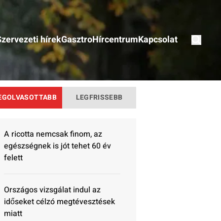
Szervezeti hírek
Gasztro
Hírcentrum
Kapcsolat
EGOLVASOTTABB
LEGFRISSEBB
A ricotta nemcsak finom, az
egészségnek is jót tehet 60 év
felett
Országos vizsgálat indul az
időseket célzó megtévesztések
miatt