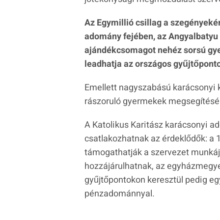
Az Egymillió csillag a szegényeké
adomány fejében, az Angyalbatyu 
ajándékcsomagot nehéz sorsú gy
leadhatja az országos gyűjtőpont
Emellett nagyszabású karácsonyi k
rászoruló gyermekek megsegítésére
A Katolikus Karitász karácsonyi 
csatlakozhatnak az érdeklődők: a 
támogathatják a szervezet munkáj
hozzájárulhatnak, az egyházmegye
gyűjtőpontokon keresztül pedig eg
pénzadománnyal.