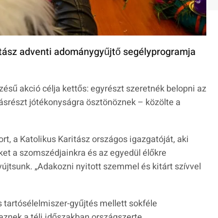
itász adventi adománygyűjtő segélyprogramja
zésű akció célja kettős: egyrészt szeretnék belopni az
másrészt jótékonyságra ösztönöznek – közölte a
, a Katolikus Karitász országos igazgatóját, aki
nket a szomszédjainkra és az egyedül élőkre
yújtsunk.
„Adakozni nyitott szemmel és kitárt szívvel
 tartósélelmiszer-gyűjtés mellett sokféle
znek a téli időszakban országszerte.