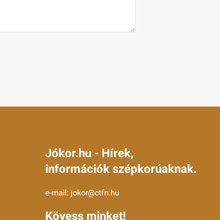
Jókor.hu - Hírek,
információk szépkorúaknak.
e-mail:
jokor@ctfn.hu
Kövess minket!