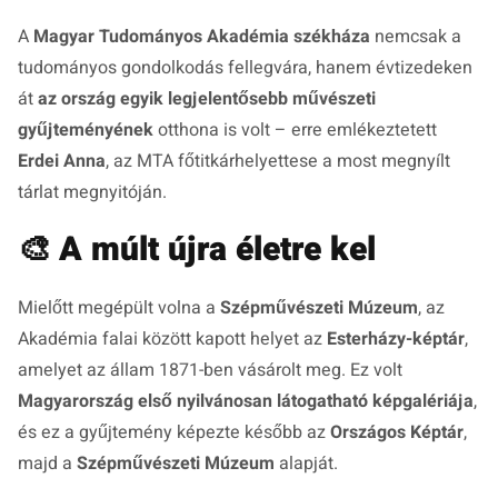
A
Magyar Tudományos Akadémia székháza
nemcsak a
tudományos gondolkodás fellegvára, hanem évtizedeken
át
az ország egyik legjelentősebb művészeti
gyűjteményének
otthona is volt – erre emlékeztetett
Erdei Anna
, az MTA főtitkárhelyettese a most megnyílt
tárlat megnyitóján.
🎨
A múlt újra életre kel
Mielőtt megépült volna a
Szépművészeti Múzeum
, az
Akadémia falai között kapott helyet az
Esterházy-képtár
,
amelyet az állam 1871-ben vásárolt meg. Ez volt
Magyarország első nyilvánosan látogatható képgalériája
,
és ez a gyűjtemény képezte később az
Országos Képtár
,
majd a
Szépművészeti Múzeum
alapját.