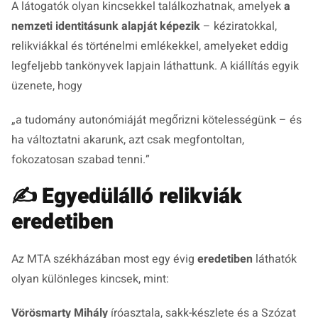
A látogatók olyan kincsekkel találkozhatnak, amelyek
a
nemzeti identitásunk alapját képezik
– kéziratokkal,
relikviákkal és történelmi emlékekkel, amelyeket eddig
legfeljebb tankönyvek lapjain láthattunk. A kiállítás egyik
üzenete, hogy
„a tudomány autonómiáját megőrizni kötelességünk – és
ha változtatni akarunk, azt csak megfontoltan,
fokozatosan szabad tenni.”
✍️
Egyedülálló relikviák
eredetiben
Az MTA székházában most egy évig
eredetiben
láthatók
olyan különleges kincsek, mint:
Vörösmarty Mihály
íróasztala, sakk-készlete és a
Szózat