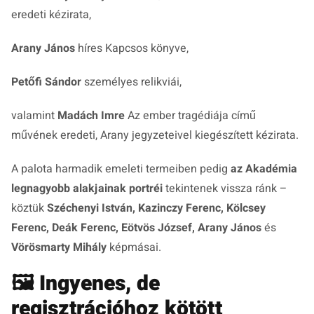
eredeti kézirata,
Arany János
híres
Kapcsos könyve
,
Petőfi Sándor
személyes relikviái,
valamint
Madách Imre
Az ember tragédiája
című
művének eredeti, Arany jegyzeteivel kiegészített kézirata.
A palota harmadik emeleti termeiben pedig
az Akadémia
legnagyobb alakjainak portréi
tekintenek vissza ránk –
köztük
Széchenyi István, Kazinczy Ferenc, Kölcsey
Ferenc, Deák Ferenc, Eötvös József, Arany János
és
Vörösmarty Mihály
képmásai.
🖼️
Ingyenes, de
regisztrációhoz kötött