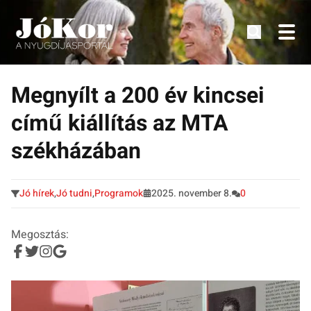
Tudnivalók, érdekességek idősek számára.
Tovább
a
Megnyílt a 200 év kincsei
tartalomra
című kiállítás az MTA
székházában
Jó hírek
,
Jó tudni
,
Programok
2025. november 8.
0
Megosztás: