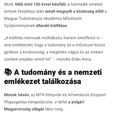
Most,
több mint 150 évvel később
, a harmadik emeleti
termek felújítása után
ismét megnyílt a közönség előtt
a
Magyar Tudományos Akadémia Művészeti
Gyűjteményének
állandó kiállítása
.
„A kiállítás nemcsak múltidézés, hanem önreflexió is –
arra emlékeztet, hogy a tudomány és a művészet közös
gyökere a kíváncsiság, a megértés vágya és az emberi
szellem erejébe vetett hit” – mondta Erdei Anna.
📚
A tudomány és a nemzeti
emlékezet találkozása
Monok István
, az MTA Könyvtár és Információs Központ
főigazgatója hangsúlyozta: a tárlat
a polgári
Magyarország világát
idézi meg.