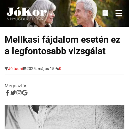
Tudnivalók, érdekességek idősek számára.
Tovább
a
Mellkasi fájdalom esetén ez
tartalomra
a legfontosabb vizsgálat
Jó tudni
2025. május 15.
0
Megosztás: