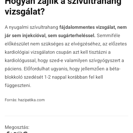
Hogyan zajlik a szívultrahang
vizsgálat?
A nyugalmi szívultrahang
fájdalommentes vizsgálat, nem
jár sem injekcióval, sem sugárterheléssel.
Semmiféle
előkészület nem szükséges az elvégzéséhez, az előzetes
kardiológiai vizsgálaton csupán azt kell tisztázni a
kardiológussal, hogy szed-e valamilyen szívgyógyszert a
páciens. Előfordulhat ugyanis, hogy jellemzően a béta-
blokkoló szedését 1-2 nappal korábban fel kell
függeszteni.
Forrás: hazipatika.com
Megosztás: