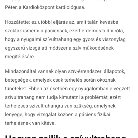
Péter, a Kardioközpont kardiológusa.
Hozzátette: ez utóbbi eljárás az, amit talán kevésbé
szoktak ismerni a páciensek, ezért érdemes tudni róla,
hogy a nyugalmi szívultrahang egy gyors és viszonylag
egyszerű vizsgálati módszer a szív működésének
megítélésére.
Mindazonáltal vannak olyan szív-érrendszeri állapotok,
betegségek, amelyek csak terhelés során okoznak
tüneteket. Ebben az esetben egy nyugalomban elvégzett
szívultrahang nem tudja kimutatni a problémát, ezért
terheléses szívultrahangra van szükség, amelynek
lényege, hogy vizsgálat közben a páciens fizikai
terhelésnek van kitéve.