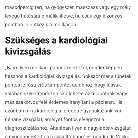
másodpercig tart, ha gyógyszer, masszázs vagy egy mély
levegő hatására elmúlik, illetve, ha csak egy bizonyos
pontban jelentkezik a mellkason.
Szükséges a kardiológiai
kivizsgálás
„Bármilyen mellkasi panasz merül fel, mindenképpen
hasznos a kardiológiai kivizsgálás. Sokszor már a tünetek
pontos leírása erős támpontot ad ahhoz, hogy lássuk,
valóban szív-érrendszeri oka lehet-e az állapotnak, vagy
más szakorvos felé érdemes irányítani a pácienst. Ha
azonban mi is kardiológiai eredetre gyanakszunk, van
néhány vizsgálat, amelyet fontos elvégezni a
diagnosztizáláshoz. Általában ilyen a
nagylabor vizsgálat,
a nyugalmi EKG-t és a szívultrahang”
– mondja dr. Vaskó