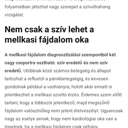
folyamatban játszhat nagy szerepet a szívultrahang
vizsgálat.
Nem csak a szív lehet a
mellkasi fájdalom oka
A mellkasi fájdalom diagnosztizálási szempontból két
nagy csoportra osztható: szív eredetű és nem szív
eredetű.
Utóbbiak közé számos betegség és állapot
tartozhat a refluxtól a pánikbetegségig, és kevesen
gondolnak például a vashiányra, holott akár emiatt is
jelentkezhet a mellkasi szorító érzés. Érdemes szem előtt
tartani, hogy a többször jelentkező, majd megszűnő
fájdalom valószínűleg nem jelent életveszélyt. Ugyancsak
nagy az esélye annak, hogy nem kardiológiai oka van a
tünetnek, ha a mellkasi fájdalom csak néhány