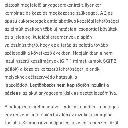
biztosít megfelelő anyagcserekontrollt, ilyenkor
kombinációs kezelés megkezdése szükséges. A 2-es
típusú cukorbetegek antidiabetikus kezelési lehetőségei
az elmúlt években több új hatástani csoporttal bővültek,
és a jelenlegi kutatási eredmények alapján
valószínűsíthető, hogy ez a terápiás paletta tovább
szélesedik a következő években. Napjainkban a nem
inzulinszerű készítmények (GlP-1-mimetikumok, SGlT-2-
gátlók) a kezelés korszerű lehetőségét jelentik,
melyeknek célszervvédő hatásuk is
igazolódott.
Legtöbbször nem kap rögtön inzulint a
páciens
, az akut anyagcsere-kisiklás esetét leszámítva.
A betegség előrehaladtával, indokolt esetben, a betegek
egy részénél a terápiás bővítés az inzulint is magába
foglalja. Számos inzulintípus és kezelési rendszer közül