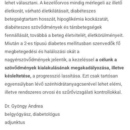
lehet választani. A kezelőorvos mindig mérlegeli az illető
életkorát, várható életkilátásait, diabéteszes
betegségtartam hosszát, hipoglikémia kockázatát,
diabéteszes szövődmények és társbetegségek
fennállását, továbbá a beteg életvitelét, életkörülményeit.
Miután a 2-es típusú diabetes mellitusban szenvedők fő
megbetegedési és halálozási okát a
nagyérszövődmények jelentik, a kezeléssel
a célunk a
szövődmények kialakulásának megakadályozása, illetve
késleltetése,
a progresszió lassítása. Ezt csak tartósan
egyensúlyban lévő szénhidrátanyagcserével lehet elérni,
illetve rendszeres orvosi és szűrővizsgálati kontrollokkal.
Dr. Gyöngy Andrea
belgyógyász, diabetológus
adjunktus