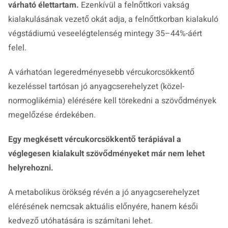
várható élettartam.
Ezenkívül a felnőttkori vakság
kialakulásának vezető okát adja, a felnőttkorban kialakuló
végstádiumú veseelégtelenség mintegy 35–44%-áért
felel.
A várhatóan legeredményesebb vércukorcsökkentő
kezeléssel tartósan jó anyagcserehelyzet (közel-
normoglikémia) elérésére kell törekedni a szövődmények
megelőzése érdekében.
Egy megkésett vércukorcsökkentő terápiával a
véglegesen kialakult szövődményeket már nem lehet
helyrehozni.
A metabolikus örökség révén a jó anyagcserehelyzet
elérésének nemcsak aktuális előnyére, hanem késői
kedvező utóhatására is számítani lehet.