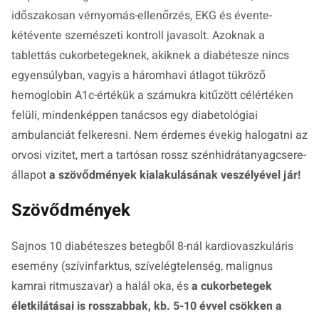
időszakosan vérnyomás-ellenőrzés, EKG és évente-
kétévente szemészeti kontroll javasolt. Azoknak a
tablettás cukorbetegeknek, akiknek a diabétesze nincs
egyensúlyban, vagyis a háromhavi átlagot tükröző
hemoglobin A1c-értékük a számukra kitűzött célértéken
felüli, mindenképpen tanácsos egy diabetológiai
ambulanciát felkeresni. Nem érdemes évekig halogatni az
orvosi vizitet, mert a tartósan rossz szénhidrátanyagcsere-
állapot
a szövődmények kialakulásának veszélyével jár!
Szövődmények
Sajnos 10 diabéteszes betegből 8-nál kardiovaszkuláris
esemény (szívinfarktus, szívelégtelenség, malignus
kamrai ritmuszavar) a halál oka, és
a cukorbetegek
életkilátásai is rosszabbak, kb. 5-10 évvel csökken a