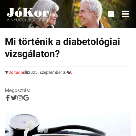
Tudnivalók, érdekességek idősek számára.
Tovább
a
Mi történik a diabetológiai
tartalomra
vizsgálaton?
Jó tudni
2025. szeptember 3.
0
Megosztás: