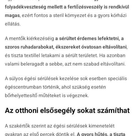
folyadékveszteség mellett a fertőzésveszély is rendkívül
magas
, ezért fontos a steril környezet és a gyors kórházi
ellátás.
A mentők kiérkezéséig
a sérültet érdemes lefektetni, a
szoros ruhadarabokat, ékszereket óvatosan eltávolítani
,
és tiszta textillel letakarni a sérült területet. Ha azonban
valami beleragadt a sebbe, azt nem szabad eltávolítani.
A súlyos égési sérülések kezelése sok esetben speciális
égéscentrumban történik, ahol szükség esetén
bőrhelyettesítő műtéteket is végeznek.
Az otthoni elsősegély sokat számíthat
A szakértők szerint az égési sérülések kimenetelét
gyakran az első percek döntik el.
A gyors hűtés, a tiszta