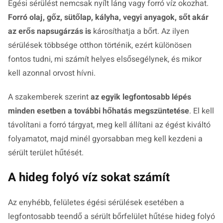
Égési sérülést nemcsak nyílt láng vagy forró víz okozhat.
Forró olaj, gőz, sütőlap, kályha, vegyi anyagok, sőt akár
az erős napsugárzás is
károsíthatja a bőrt. Az ilyen
sérülések többsége otthon történik, ezért különösen
fontos tudni, mi számít helyes elsősegélynek, és mikor
kell azonnal orvost hívni.
A szakemberek szerint
az egyik legfontosabb lépés
minden esetben a további hőhatás megszüntetése
. El kell
távolítani a forró tárgyat, meg kell állítani az égést kiváltó
folyamatot, majd minél gyorsabban meg kell kezdeni a
sérült terület hűtését.
A hideg folyó víz sokat számít
Az enyhébb, felületes égési sérülések esetében a
legfontosabb teendő a sérült bőrfelület hűtése hideg folyó