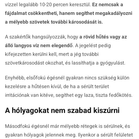
vízzel legalább 10-20 percen keresztül.
Ez nemcsak a
fájdalmat csökkentheti, hanem segíthet megakadályozni
a mélyebb szövetek további károsodását is.
A szakértők hangsúlyozzák, hogy
a rövid hűtés vagy az
álló langyos víz nem elegendő
. A jegelést pedig
kifejezetten kerülni kell, mert a jég további
szövetkárosodást okozhat, és lassíthatja a gyógyulást.
Enyhébb, elsőfokú égésnél gyakran nincs szükség külön
kezelésre a hűtésen kívül, de ha a sérült terület
irritációnak van kitéve, segíthet egy laza, tiszta fedőkötés.
A hólyagokat nem szabad kiszúrni
Másodfokú égésnél már mélyebb rétegek is sérülnek, és
gyakran hólyagok jelennek meg. Ilyenkor a sérült felületet