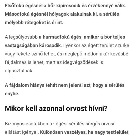
Elsőfokú égésnél a bőr kipirosodik és érzékennyé válik.
Másodfokú égésnél hólyagok alakulnak ki, a sérülés
mélyebb rétegeket is érint.
A legsúlyosabb
a harmadfokú égés, amikor a bőr teljes
vastagságában károsodik
. Ilyenkor az égett terület szürke
vagy fekete színű lehet, és meglepő módon akár kevésbé
fájdalmas is lehet, mert az idegvégződések is
elpusztulnak.
A fájdalom hiánya tehát nem jelenti azt, hogy a sérülés
enyhe.
Mikor kell azonnal orvost hívni?
Bizonyos esetekben az égési sérülés sürgős orvosi
ellátást igényel.
Különösen veszélyes, ha nagy testfelület