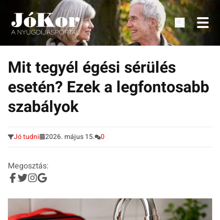
Tudnivalók, érdekességek idősek számára.
Tovább
a
Mit tegyél égési sérülés
tartalomra
esetén? Ezek a legfontosabb
szabályok
Jó tudni
2026. május 15.
0
Megosztás: