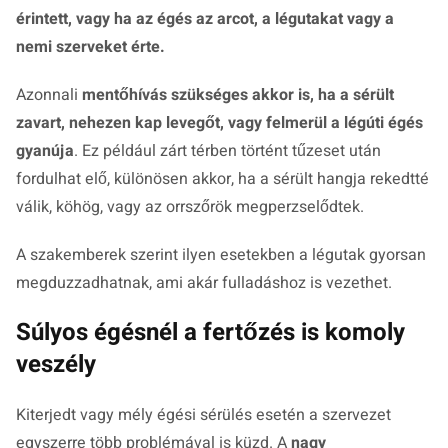
érintett, vagy ha az égés az arcot, a légutakat vagy a
nemi szerveket érte.
Azonnali
mentőhívás szükséges akkor is, ha a sérült
zavart, nehezen kap levegőt, vagy felmerül a légúti égés
gyanúja
. Ez például zárt térben történt tűzeset után
fordulhat elő, különösen akkor, ha a sérült hangja rekedtté
válik, köhög, vagy az orrszőrök megperzselődtek.
A szakemberek szerint ilyen esetekben a légutak gyorsan
megduzzadhatnak, ami akár fulladáshoz is vezethet.
Súlyos égésnél a fertőzés is komoly
veszély
Kiterjedt vagy mély égési sérülés esetén a szervezet
egyszerre több problémával is küzd. A
nagy