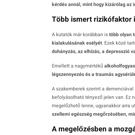
kérdés annál, mint hogy kizárólag az
Több ismert rizikófaktor i
A kutatók már korábban is
több olyan 
kialakulásának esélyét
. Ezek közé tar
dohányzás, az elhízás, a depresszió 
Emellett a nagymértékű
alkoholfogyasz
légszennyezés és a traumás agysérül
A szakemberek szerint a demenciával 
befolyásolható tényező jelen van. Ez 
megelőzhető lenne, ugyanakkor arra u
szellemi egészség megőrzésében, min
A megelőzésben a mozgás