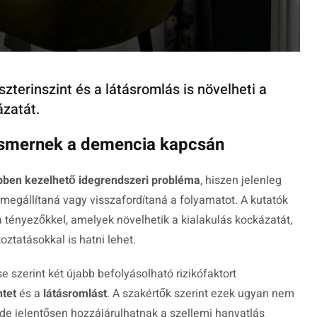
zterinszint és a látásromlás is növelheti a
zatát.
 ismernek a demencia kapcsán
bben kezelhető idegrendszeri probléma
, hiszen jelenleg
megállítaná vagy visszafordítaná a folyamatot. A kutatók
 tényezőkkel, amelyek növelhetik a kialakulás kockázatát,
oztatásokkal is hatni lehet.
e szerint két újabb befolyásolható rizikófaktort
ntet
és a
látásromlást
. A szakértők szerint ezek ugyan nem
 de jelentősen hozzájárulhatnak a szellemi hanyatlás