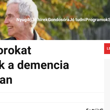
Nyugdíj
Jó hírek
Gondosóra
Jó tudni
Programok
orokat
L
ak a demencia
ban