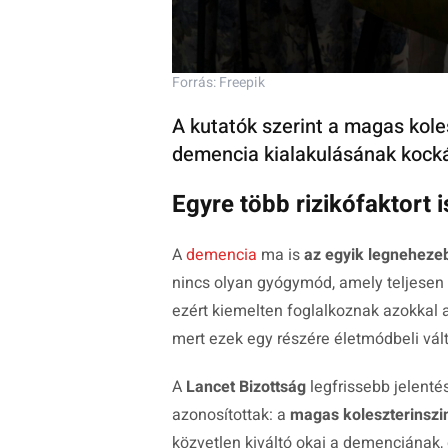
Forrás: Freepik
A kutatók szerint a magas koles
demencia kialakulásának kocká
Egyre több rizikófaktort
A
demencia
ma is
az egyik legneheze
nincs olyan gyógymód, amely teljesen 
ezért kiemelten foglalkoznak azokkal a
mert ezek egy részére életmódbeli vált
A
Lancet Bizottság
legfrissebb jelentés
azonosítottak: a
magas koleszterinszi
közvetlen kiváltó okai a demenciának,