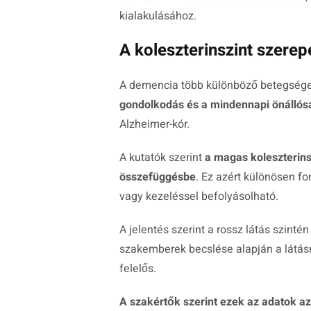
kialakulásához.
A koleszterinszint szerepe
A demencia több különböző betegsége
gondolkodás és a mindennapi önállós
Alzheimer-kór.
A kutatók szerint
a magas koleszterins
összefüggésbe
. Ez azért különösen fo
vagy kezeléssel befolyásolható.
A jelentés szerint a rossz látás szinté
szakemberek becslése alapján a látásr
felelős.
A szakértők szerint ezek az adatok az