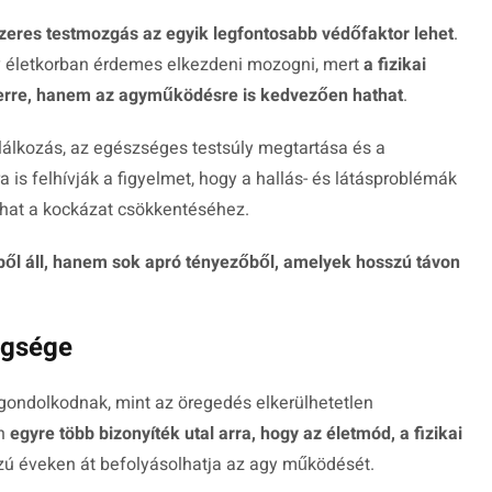
zeres testmozgás az egyik legfontosabb védőfaktor lehet
.
ly életkorban érdemes elkezdeni mozogni, mert
a fizikai
zerre, hanem az agyműködésre is kedvezően hathat
.
plálkozás, az egészséges testsúly megtartása és a
a is felhívják a figyelmet, hogy a hallás- és látásproblémák
lhat a kockázat csökkentéséhez.
ből áll, hanem sok apró tényezőből, amelyek hosszú távon
egsége
ondolkodnak, mint az öregedés elkerülhetetlen
an
egyre több bizonyíték utal arra, hogy az életmód, a fizikai
ú éveken át befolyásolhatja az agy működését.