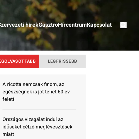
Szervezeti hírek
Gasztro
Hírcentrum
Kapcsolat
EGOLVASOTTABB
LEGFRISSEBB
A ricotta nemcsak finom, az
egészségnek is jót tehet 60 év
felett
Országos vizsgálat indul az
időseket célzó megtévesztések
miatt