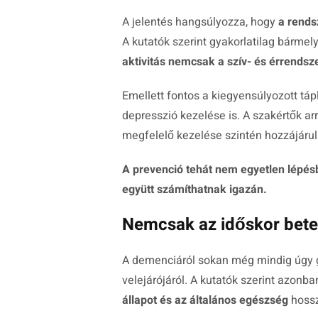
A jelentés hangsúlyozza, hogy
a rends
A kutatók szerint gyakorlatilag bárme
aktivitás nemcsak a szív- és érrends
Emellett fontos a kiegyensúlyozott tá
depresszió kezelése is. A szakértők arr
megfelelő kezelése szintén hozzájáru
A prevenció tehát nem egyetlen lépés
együtt számíthatnak igazán.
Nemcsak az időskor bet
A demenciáról sokan még mindig úgy g
velejárójáról. A kutatók szerint azonb
állapot és az általános egészség
hossz