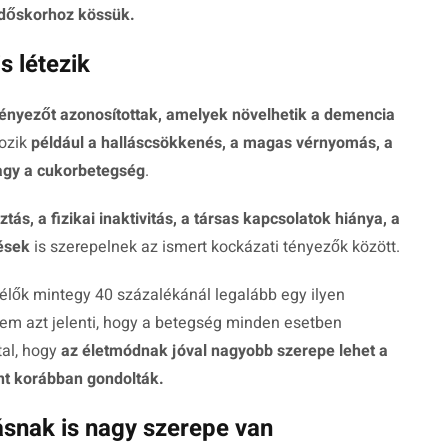
 időskorhoz kössük.
s létezik
tényezőt azonosítottak, amelyek növelhetik a demencia
tozik
például a halláscsökkenés, a magas vérnyomás, a
vagy a cukorbetegség
.
tás, a fizikai inaktivitás, a társas kapcsolatok hiánya, a
ések
is szerepelnek az ismert kockázati tényezők között.
élők mintegy 40 százalékánál legalább egy ilyen
nem azt jelenti, hogy a betegség minden esetben
tal, hogy
az életmódnak jóval nagyobb szerepe lehet a
t korábban gondolták.
nak is nagy szerepe van