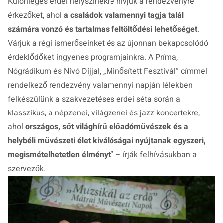
Különleges erdei helyszínekre hívjuk a rendezvényre
érkezőket, ahol
a családok valamennyi tagja talál
számára vonzó és tartalmas feltöltődési lehetőséget
.
Várjuk a régi ismerőseinket és az újonnan bekapcsolódó
érdeklődőket ingyenes programjainkra. A Príma,
Nógrádikum és Nívó Díjjal, „Minősített Fesztivál” címmel
rendelkező rendezvény valamennyi napján lélekben
felkészülünk a szakvezetéses erdei séta során a
klasszikus, a népzenei, világzenei és jazz koncertekre,
ahol
országos, sőt világhírű előadóművészek és a
helybéli művészeti élet kiválóságai nyújtanak egyszeri,
megismételhetetlen élményt
” – írják felhívásukban a
szervezők.