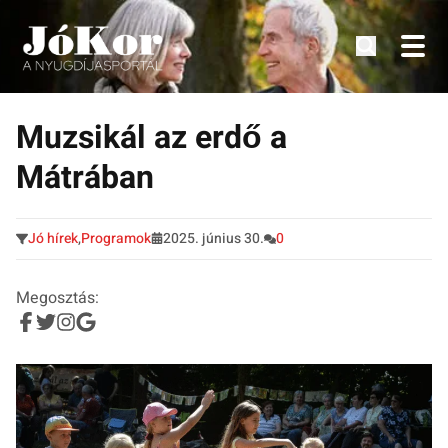
Tudnivalók, érdekességek idősek számára.
Tovább
a
Muzsikál az erdő a
tartalomra
Mátrában
Jó hírek
,
Programok
2025. június 30.
0
Megosztás: