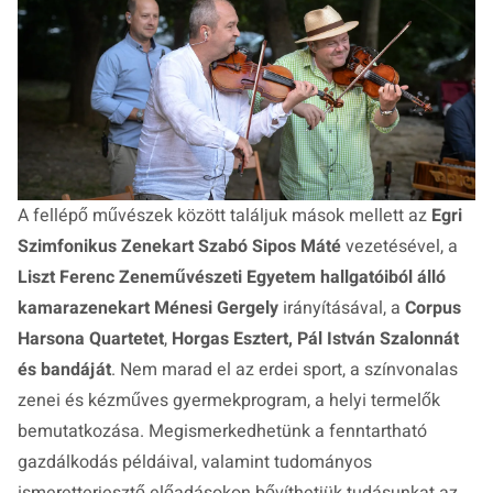
A fellépő művészek között találjuk mások mellett az
Egri
Szimfonikus Zenekart Szabó Sipos Máté
vezetésével, a
Liszt Ferenc Zeneművészeti Egyetem hallgatóiból álló
kamarazenekart Ménesi Gergely
irányításával, a
Corpus
Harsona Quartetet
,
Horgas Esztert, Pál István Szalonnát
és bandáját
. Nem marad el az erdei sport, a színvonalas
zenei és kézműves gyermekprogram, a helyi termelők
bemutatkozása. Megismerkedhetünk a fenntartható
gazdálkodás példáival, valamint tudományos