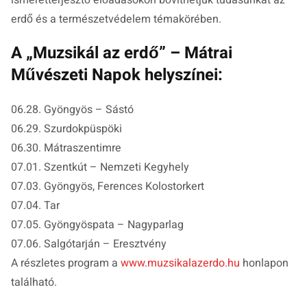
ismeretterjesztő előadásokon bővíthetjük tudásunkat az
erdő és a természetvédelem témakörében.
A „Muzsikál az erdő” – Mátrai
Művészeti Napok helyszínei:
06.28. Gyöngyös – Sástó
06.29. Szurdokpüspöki
06.30. Mátraszentimre
07.01. Szentkút – Nemzeti Kegyhely
07.03. Gyöngyös, Ferences Kolostorkert
07.04. Tar
07.05. Gyöngyöspata – Nagyparlag
07.06. Salgótarján – Eresztvény
A részletes program a
www.muzsikalazerdo.hu
honlapon
található.