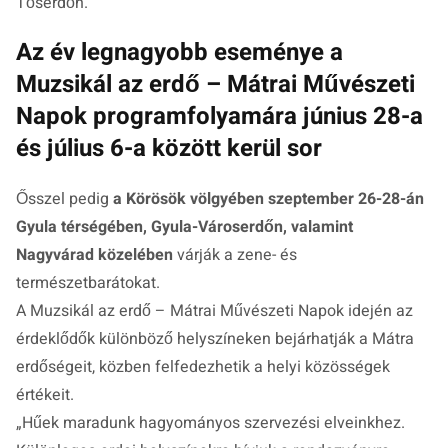
Tőserdőn.
Az év legnagyobb eseménye a
Muzsikál az erdő – Mátrai Művészeti
Napok programfolyamára június 28-a
és július 6-a között kerül sor
Ősszel pedig
a Körösök völgyében szeptember 26-28-án
Gyula térségében, Gyula-Városerdőn, valamint
Nagyvárad közelében
várják a zene- és
természetbarátokat.
A Muzsikál az erdő – Mátrai Művészeti Napok idején az
érdeklődők különböző helyszíneken bejárhatják a Mátra
erdőségeit, közben felfedezhetik a helyi közösségek
értékeit.
„Hűek maradunk hagyományos szervezési elveinkhez.