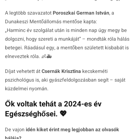
A legtöbb szavazatot
Poroszkai German István
, a
Dunakeszi Mentőállomás mentőse kapta:
„
Harminc év szolgálat után is minden nap úgy megy be
dolgozni, hogy szereti a munkáját
” – mondták róla hálás
betegei. Ráadásul egy, a mentőben született kisbabát is
elneveztek róla. 👶🚑
Díjat vehetett át
Csernák Krisztina
kecskeméti
pszichológus is, aki gyászfeldolgozásban segít – saját
küzdelmei nyomán.
Ők voltak tehát a 2024-es év
Egészséghősei. 💖
De vajon
idén kiket érint meg legjobban az olvasók
hálája?