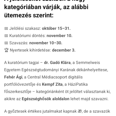
kategóriában várják, az alábbi
ütemezés szerint:
📅 Jelölési szakasz:
október 15–31.
📅 Kuratóriumi döntés:
november 10.
📅 Szavazás:
november 10–30.
🏆 Nyertesek kihirdetése:
december 3.
A kuratórium tagjai –
dr. Gadó Klára
, a Semmelweis
Egyetem Egészségtudományi Karának dékánhelyettese,
Fehér Ági
, a Central Médiacsoport digitális
portfólióvezetője és
Kempf Zita
, a HáziPatika
főszerkesztője – kategóriánként öt jelöltet választanak ki,
akikre az
Egészséghősök aloldalon
lehet majd szavazni.
A győztesek értékes jutalmakat kapnak 🎁, de a szavazók