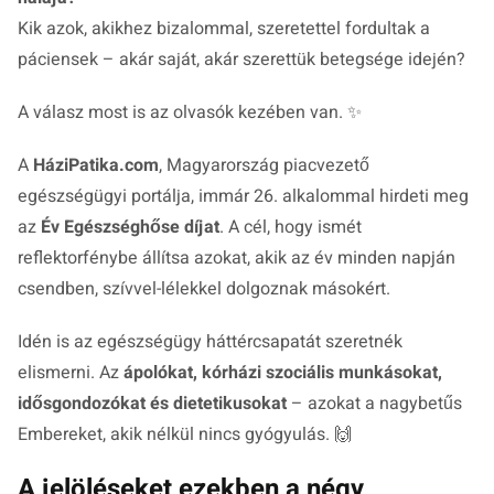
Kik azok, akikhez bizalommal, szeretettel fordultak a
páciensek – akár saját, akár szerettük betegsége idején?
A válasz most is az olvasók kezében van. ✨
A
HáziPatika.com
, Magyarország piacvezető
egészségügyi portálja, immár 26. alkalommal hirdeti meg
az
Év Egészséghőse díjat
. A cél, hogy ismét
reflektorfénybe állítsa azokat, akik az év minden napján
csendben, szívvel-lélekkel dolgoznak másokért.
Idén is az egészségügy háttércsapatát szeretnék
elismerni. Az
ápolókat, kórházi szociális munkásokat,
idősgondozókat és dietetikusokat
– azokat a nagybetűs
Embereket, akik nélkül nincs gyógyulás. 🙌
A jelöléseket ezekben a négy