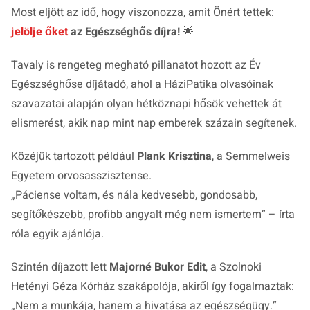
Most eljött az idő, hogy viszonozza, amit Önért tettek:
jelölje őket
az Egészséghős díjra!
🌟
Tavaly is rengeteg megható pillanatot hozott az Év
Egészséghőse díjátadó, ahol a HáziPatika olvasóinak
szavazatai alapján olyan hétköznapi hősök vehettek át
elismerést, akik nap mint nap emberek százain segítenek.
Közéjük tartozott például
Plank Krisztina
, a Semmelweis
Egyetem orvosasszisztense.
„
Páciense voltam, és nála kedvesebb, gondosabb,
segítőkészebb, profibb angyalt még nem ismertem
” – írta
róla egyik ajánlója.
Szintén díjazott lett
Majorné Bukor Edit
, a Szolnoki
Hetényi Géza Kórház szakápolója, akiről így fogalmaztak:
„Nem a munkája, hanem a hivatása az egészségügy.”