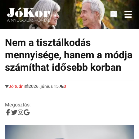
Tudnivalók, érdekességek idősek számára.
Tovább
a
Nem a tisztálkodás
tartalomra
mennyisége, hanem a módja
számíthat idősebb korban
Jó tudni
2026. június 15.
0
Megosztás: