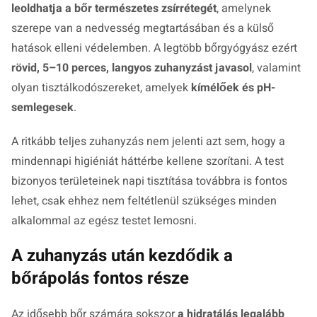
leoldhatja a bőr természetes zsírrétegét
, amelynek
szerepe van a nedvesség megtartásában és a külső
hatások elleni védelemben. A legtöbb bőrgyógyász ezért
rövid, 5–10 perces, langyos zuhanyzást javasol
, valamint
olyan tisztálkodószereket, amelyek
kímélőek és pH-
semlegesek
.
A ritkább teljes zuhanyzás nem jelenti azt sem, hogy a
mindennapi higiéniát háttérbe kellene szorítani. A test
bizonyos területeinek napi tisztítása továbbra is fontos
lehet, csak ehhez nem feltétlenül szükséges minden
alkalommal az egész testet lemosni.
A zuhanyzás után kezdődik a
bőrápolás fontos része
Az idősebb bőr számára sokszor
a hidratálás legalább