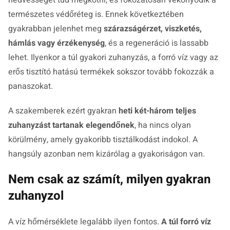
nedvességet tud megkötni, és fokozatosan vékonyodik a
természetes védőréteg is. Ennek következtében
gyakrabban jelenhet meg
szárazságérzet, viszketés,
hámlás vagy érzékenység
, és a regeneráció is lassabb
lehet. Ilyenkor a túl gyakori zuhanyzás, a forró víz vagy az
erős tisztító hatású termékek sokszor tovább fokozzák a
panaszokat.
A szakemberek ezért gyakran
heti két-három teljes
zuhanyzást tartanak elegendőnek
, ha nincs olyan
körülmény, amely gyakoribb tisztálkodást indokol. A
hangsúly azonban nem kizárólag a gyakoriságon van.
Nem csak az számít, milyen gyakran
zuhanyzol
A víz hőmérséklete legalább ilyen fontos.
A túl forró víz