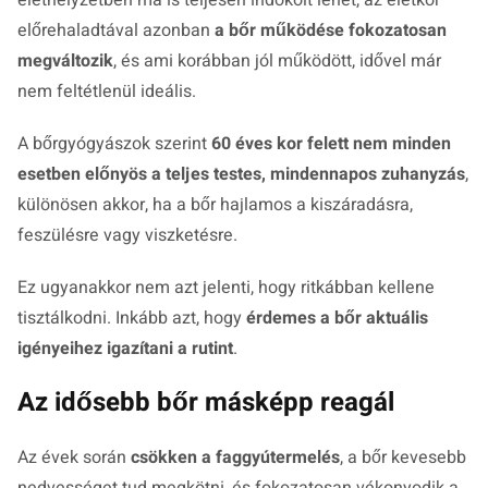
élethelyzetben ma is teljesen indokolt lehet, az életkor
előrehaladtával azonban
a bőr működése fokozatosan
megváltozik
, és ami korábban jól működött, idővel már
nem feltétlenül ideális.
A bőrgyógyászok szerint
60 éves kor felett nem minden
esetben előnyös a teljes testes, mindennapos zuhanyzás
,
különösen akkor, ha a bőr hajlamos a kiszáradásra,
feszülésre vagy viszketésre.
Ez ugyanakkor nem azt jelenti, hogy ritkábban kellene
tisztálkodni. Inkább azt, hogy
érdemes a bőr aktuális
igényeihez igazítani a rutint
.
Az idősebb bőr másképp reagál
Az évek során
csökken a faggyútermelés
, a bőr kevesebb