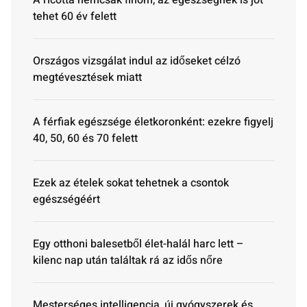
A ricotta nemcsak finom, az egészségnek is jót
tehet 60 év felett
Országos vizsgálat indul az időseket célzó
megtévesztések miatt
A férfiak egészsége életkoronként: ezekre figyelj
40, 50, 60 és 70 felett
Ezek az ételek sokat tehetnek a csontok
egészségéért
Egy otthoni balesetből élet-halál harc lett –
kilenc nap után találtak rá az idős nőre
Mesterséges intelligencia, új gyógyszerek és