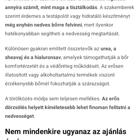
annyira számít, mint maga a tisztálkodás
. A szakemberek
szerint érdemes a testápolót vagy hidratáló készítményt
még enyhén nedves bőrre felvinni
, mert ilyenkor
hatékonyabban segítheti a nedvesség megtartását.
Különösen gyakran említett összetevők az
urea, a
sheavaj és a hialuronsav
, amelyek támogathatják a bőr
komfortérzetét és a védőréteg működését. Az erősen
illatosított vagy alkoholtartalmú termékek viszont
érzékenyebb bőrnél fokozhatják a szárazságot.
A törölközés módja sem teljesen mellékes.
Az erős
dörzsölés helyett kíméletesebb lehet finoman felitatni a
nedvességet
.
Nem mindenkire ugyanaz az ajánlás