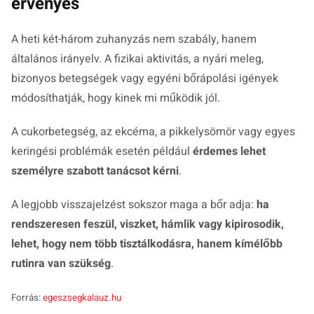
érvényes
A heti két-három zuhanyzás nem szabály, hanem
általános irányelv. A fizikai aktivitás, a nyári meleg,
bizonyos betegségek vagy egyéni bőrápolási igények
módosíthatják, hogy kinek mi működik jól.
A cukorbetegség, az ekcéma, a pikkelysömör vagy egyes
keringési problémák esetén például
érdemes lehet
személyre szabott tanácsot kérni
.
A legjobb visszajelzést sokszor maga a bőr adja:
ha
rendszeresen feszül, viszket, hámlik vagy kipirosodik,
lehet, hogy nem több tisztálkodásra, hanem kímélőbb
rutinra van szükség
.
Forrás:
egeszsegkalauz.hu