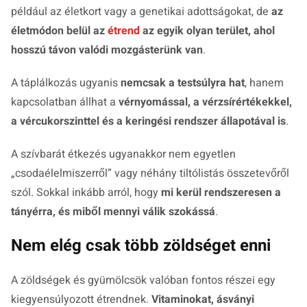
például az életkort vagy a genetikai adottságokat, de
az
életmódon belül az
étrend
az egyik olyan terület, ahol
hosszú távon valódi mozgásterünk van
.
A táplálkozás ugyanis
nemcsak a testsúlyra hat
, hanem
kapcsolatban állhat a
vérnyomással, a vérzsírértékekkel,
a vércukorszinttel és a keringési rendszer állapotával is
.
A szívbarát étkezés ugyanakkor nem egyetlen
„csodaélelmiszerről” vagy néhány tiltólistás összetevőről
szól. Sokkal inkább arról, hogy
mi kerül rendszeresen a
tányérra, és miből mennyi válik szokássá
.
Nem elég csak több zöldséget enni
A zöldségek és gyümölcsök valóban fontos részei egy
kiegyensúlyozott étrendnek.
Vitaminokat, ásványi