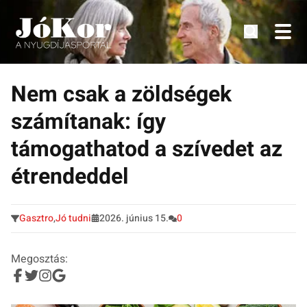
Tudnivalók, érdekességek idősek számára.
Tovább
a
Nem csak a zöldségek
tartalomra
számítanak: így
támogathatod a szívedet az
étrendeddel
Gasztro
,
Jó tudni
2026. június 15.
0
Megosztás: