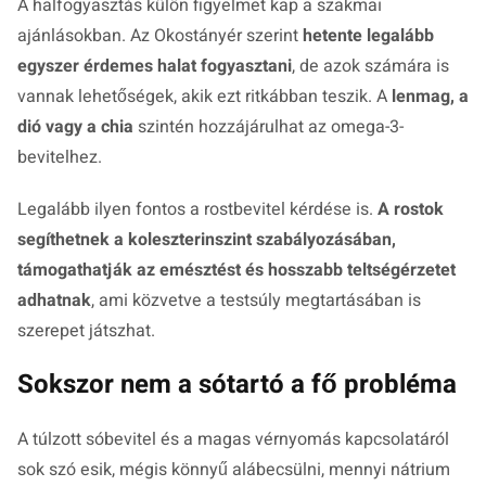
A halfogyasztás külön figyelmet kap a szakmai
ajánlásokban. Az Okostányér szerint
hetente legalább
egyszer érdemes halat fogyasztani
, de azok számára is
vannak lehetőségek, akik ezt ritkábban teszik. A
lenmag, a
dió vagy a chia
szintén hozzájárulhat az omega-3-
bevitelhez.
Legalább ilyen fontos a rostbevitel kérdése is.
A rostok
segíthetnek a koleszterinszint szabályozásában,
támogathatják az emésztést és hosszabb teltségérzetet
adhatnak
, ami közvetve a testsúly megtartásában is
szerepet játszhat.
Sokszor nem a sótartó a fő probléma
A túlzott sóbevitel és a magas vérnyomás kapcsolatáról
sok szó esik, mégis könnyű alábecsülni, mennyi nátrium