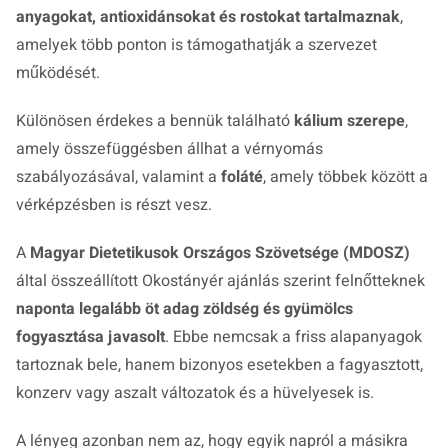
anyagokat, antioxidánsokat és rostokat tartalmaznak
,
amelyek több ponton is támogathatják a szervezet
működését.
Különösen érdekes a bennük található
kálium szerepe
,
amely összefüggésben állhat a vérnyomás
szabályozásával, valamint a
foláté
, amely többek között a
vérképzésben is részt vesz.
A
Magyar Dietetikusok Országos Szövetsége (MDOSZ)
által összeállított Okostányér ajánlás szerint felnőtteknek
naponta legalább öt adag zöldség és gyümölcs
fogyasztása javasolt
. Ebbe nemcsak a friss alapanyagok
tartoznak bele, hanem bizonyos esetekben a fagyasztott,
konzerv vagy aszalt változatok és a hüvelyesek is.
A lényeg azonban nem az, hogy egyik napról a másikra