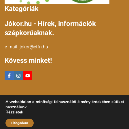
Kategóriák
Jókor.hu - Hírek, információk
szépkorúaknak.
e-mail:
jokor@ctfn.hu
Kövess minket!
Copyright © 2024 jokor.hu. Minden jog fenntartva.
A weboldalon a minőségi felhasználói élmény érdekében sütiket
Általános Szerződési Feltételek
használunk.
Adatkezelési Nyilatkozat
Részletek
Moderálási elvek
Elfogadom
Impresszum