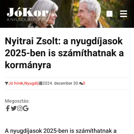
Tudnivalók, érdekességek idősek számára.
Tovább
a
Nyitrai Zsolt: a nyugdíjasok
tartalomra
2025-ben is számíthatnak a
kormányra
Jó hírek
,
Nyugdíj
2024. december 30.
0
Megosztás:
A nyugdíjasok 2025-ben is számíthatnak a