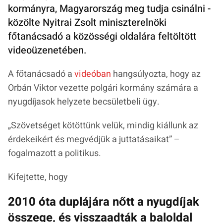
kormányra, Magyarország meg tudja csinálni -
közölte Nyitrai Zsolt miniszterelnöki
főtanácsadó a közösségi oldalára feltöltött
videoüzenetében.
A főtanácsadó a
videóban
hangsúlyozta, hogy az
Orbán Viktor vezette polgári kormány számára a
nyugdíjasok helyzete becsületbeli ügy.
„
Szövetséget kötöttünk velük, mindig kiállunk az
érdekeikért és megvédjük a juttatásaikat
” –
fogalmazott a politikus.
Kifejtette, hogy
2010 óta duplájára nőtt a nyugdíjak
összege, és visszaadták a baloldal