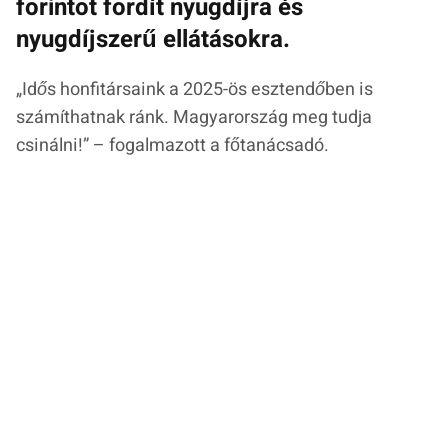
forintot fordít nyugdíjra és
nyugdíjszerű ellátásokra.
„
Idős honfitársaink a 2025-ös esztendőben is
számíthatnak ránk. Magyarország meg tudja
csinálni!
” – fogalmazott a főtanácsadó.