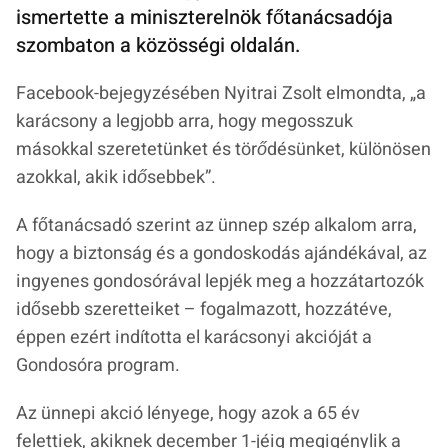
ismertette a miniszterelnök főtanácsadója
szombaton a közösségi oldalán.
Facebook-bejegyzésében Nyitrai Zsolt elmondta,
„a
karácsony a legjobb arra, hogy megosszuk
másokkal szeretetünket és törődésünket, különösen
azokkal, akik idősebbek”
.
A főtanácsadó szerint az ünnep szép alkalom arra,
hogy a biztonság és a gondoskodás ajándékával, az
ingyenes gondosórával lepjék meg a hozzátartozók
idősebb szeretteiket – fogalmazott, hozzátéve,
éppen ezért indította el karácsonyi akcióját a
Gondosóra program.
Az ünnepi akció lényege, hogy azok a 65 év
felettiek, akiknek december 1-jéig megigénylik a