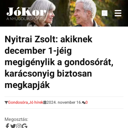
Tudnivalók, érdekességek idősek számára.
Tovább
a
Nyitrai Zsolt: akiknek
tartalomra
december 1-jéig
megigénylik a gondosórát,
karácsonyig biztosan
megkapják
Gondosóra
,
Jó hírek
2024. november 16.
0
Megosztás: