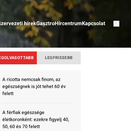
Szervezeti hírek
Gasztro
Hírcentrum
Kapcsolat
EGOLVASOTTABB
LEGFRISSEBB
A ricotta nemcsak finom, az
egészségnek is jót tehet 60 év
felett
A férfiak egészsége
életkoronként: ezekre figyelj 40,
50, 60 és 70 felett