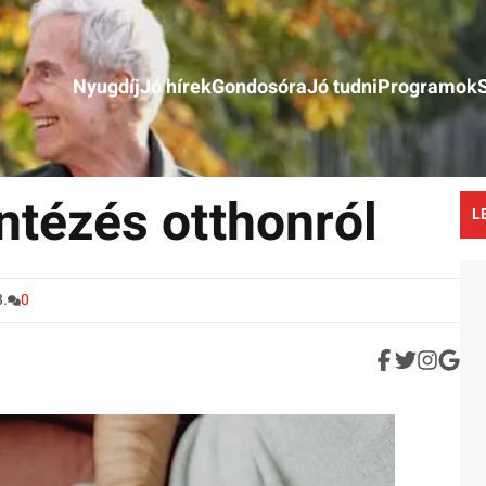
Nyugdíj
Jó hírek
Gondosóra
Jó tudni
Programok
ntézés otthonról
L
3.
0