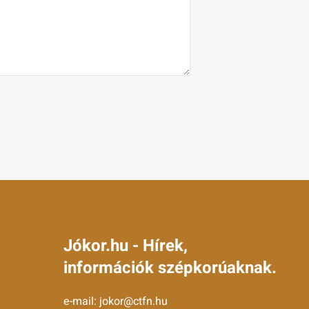
Jókor.hu - Hírek,
információk szépkorúaknak.
e-mail:
jokor@ctfn.hu