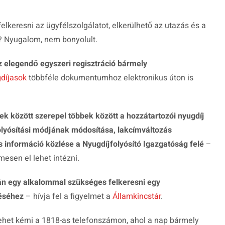
keresni az ügyfélszolgálatot, elkerülhető az utazás és a
? Nyugalom, nem bonyolult.
z elegendő egyszeri regisztráció bármely
díjasok
többféle dokumentumhoz elektronikus úton is
ek között szerepel többek között a hozzátartozói nyugdíj
folyósítási módjának módosítása, lakcímváltozás
s információ közlése a Nyugdíjfolyósító Igazgatóság felé
–
esen el lehet intézni.
n egy alkalommal szükséges felkeresni egy
zéséhez
– hívja fel a figyelmet a
Államkincstár
.
ehet kérni a 1818-as telefonszámon, ahol a nap bármely