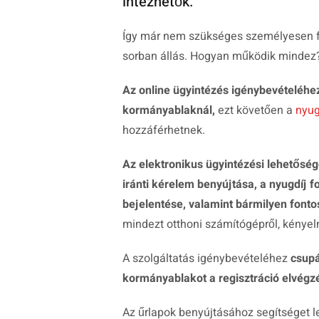
intézhetők.
Így már nem szükséges személyesen fel
sorban állás. Hogyan működik mindez
Az online ügyintézés igénybevételéhe
kormányablaknál,
ezt követően a
nyug
hozzáférhetnek.
Az elektronikus ügyintézési lehetőség
iránti kérelem benyújtása, a nyugdíj 
bejelentése, valamint bármilyen fonto
mindezt otthoni számítógépről, kényelm
A szolgáltatás igénybevételéhez
csupá
kormányablakot a regisztráció elvég
Az űrlapok benyújtásához segítséget l