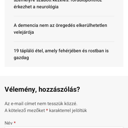
személyre szabott kezelés: fordulóponthoz
érkezhet a neurológia
A demencia nem az öregedés elkerülhetetlen
velejárója
19 tápláló étel, amely fehérjében és rostban is
gazdag
Vélemény, hozzászólás?
Az e-mail címet nem tesszük közzé.
A kötelező mezőket
*
karakterrel jelöltük
Név
*