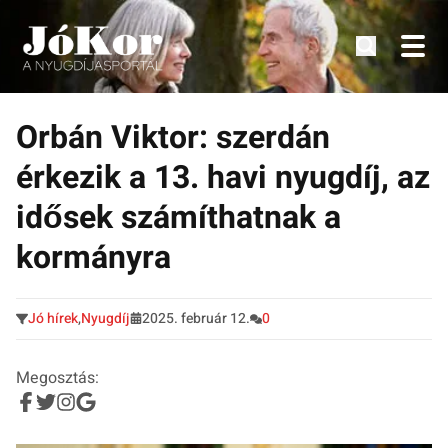
Tudnivalók, érdekességek idősek számára.
Tovább
a
Orbán Viktor: szerdán
tartalomra
érkezik a 13. havi nyugdíj, az
idősek számíthatnak a
kormányra
Jó hírek
,
Nyugdíj
2025. február 12.
0
Megosztás: