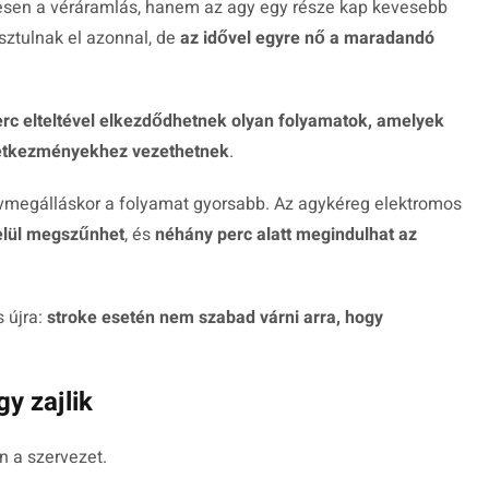
ljesen a véráramlás, hanem az agy egy része kap kevesebb
sztulnak el azonnal, de
az idővel egyre nő a maradandó
rc elteltével elkezdődhetnek olyan folyamatok, amelyek
vetkezményekhez vezethetnek
.
ívmegálláskor a folyamat gyorsabb. Az agykéreg elektromos
lül megszűnhet
, és
néhány perc alatt megindulhat az
 újra:
stroke esetén nem szabad várni arra, hogy
y zajlik
n a szervezet.