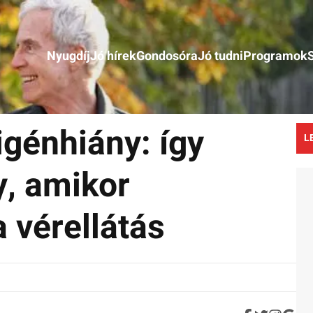
Nyugdíj
Jó hírek
Gondosóra
Jó tudni
Programok
igénhiány: így
L
y, amikor
 vérellátás