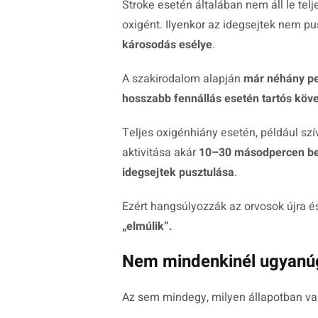
Stroke esetén általában nem áll le te
oxigént. Ilyenkor az idegsejtek nem pu
károsodás esélye
.
A szakirodalom alapján
már néhány pe
hosszabb fennállás esetén tartós kö
Teljes oxigénhiány esetén, például sz
aktivitása akár
10–30 másodpercen be
idegsejtek pusztulása
.
Ezért hangsúlyozzák az orvosok újra és
„elmúlik”.
Nem mindenkinél ugyanúg
Az sem mindegy, milyen állapotban va