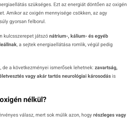
ergiaellátás szükséges. Ezt az energiát döntően az oxigén
ezet. Amikor az oxigén mennyisége csökken, az agy
ly gyorsan felborul.
n kulcsszerepet játszó
nátrium-, kálium- és egyéb
leállnak
, a sejtek energiaellátása romlik, végül pedig
k, de a következményei ismerősek lehetnek:
zavartság,
etvesztés vagy akár tartós neurológiai károsodás
is
 oxigén nélkül?
 érvényes válasz, mert sok múlik azon, hogy
részleges vagy