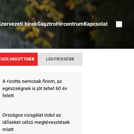
Szervezeti hírek
Gasztro
Hírcentrum
Kapcsolat
EGOLVASOTTABB
LEGFRISSEBB
A ricotta nemcsak finom, az
egészségnek is jót tehet 60 év
felett
Országos vizsgálat indul az
időseket célzó megtévesztések
miatt