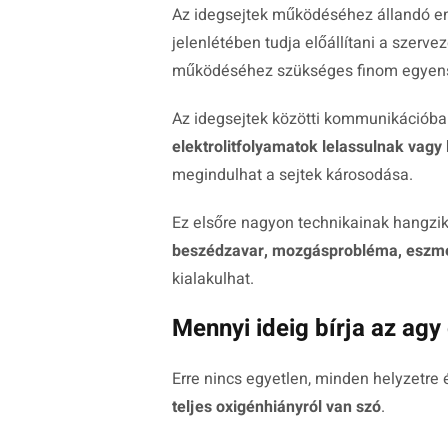
Az idegsejtek működéséhez állandó en
jelenlétében tudja előállítani a szerv
működéséhez szükséges finom egyensú
Az idegsejtek közötti kommunikációba
elektrolitfolyamatok lelassulnak vagy 
megindulhat a sejtek károsodása.
Ez elsőre nagyon technikainak hangzi
beszédzavar, mozgásprobléma, eszmél
kialakulhat.
Mennyi ideig bírja az agy
Erre nincs egyetlen, minden helyzetre
teljes oxigénhiányról van szó
.