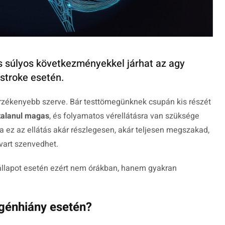
s súlyos következményekkel járhat az agy
 stroke esetén.
érzékenyebb szerve. Bár testtömegünknek csupán kis részét
talanul magas
, és folyamatos vérellátásra van szüksége
ez az ellátás akár részlegesen, akár teljesen megszakad,
vart szenvedhet.
 állapot esetén ezért nem órákban, hanem gyakran
igénhiány esetén?