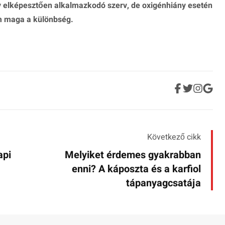
y elképesztően alkalmazkodó szerv, de oxigénhiány esetén
m maga a különbség.
Következő cikk
api
Melyiket érdemes gyakrabban
enni? A káposzta és a karfiol
tápanyagcsatája