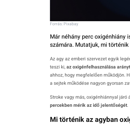
Forrás: Pixabay
Már néhány perc oxigénhiány i
számára. Mutatjuk, mi történik
Az agy az emberi szervezet egyik leg
teszi ki,
az oxigénfelhasználása arány
ahhoz, hogy megfelelően működjön. Ha 
a sejtek működése nagyon gyorsan za
Stroke vagy más, oxigénhiánnyal járó
percekben mérik az idő jelentőségét
.
Mi történik az agyban ox