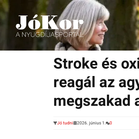
Tudnivalók, érdekességek idősek számára.
Tovább
a
Stroke és ox
tartalomra
reagál az ag
megszakad a
Jó tudni
2026. június 1.
0