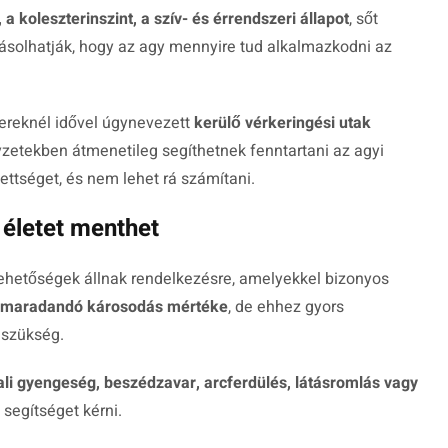
a koleszterinszint, a szív- és érrendszeri állapot
, sőt
ásolhatják, hogy az agy mennyire tud alkalmazkodni az
ereknél idővel úgynevezett
kerülő vérkeringési utak
yzetekben átmenetileg segíthetnek fenntartani az agyi
ettséget, és nem lehet rá számítani.
 életet menthet
lehetőségek állnak rendelkezésre, amelyekkel bizonyos
a maradandó károsodás mértéke
, de ehhez gyors
 szükség.
ali gyengeség, beszédzavar, arcferdülés, látásromlás vagy
segítséget kérni.