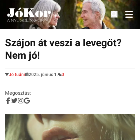
Tudnivalók, érdekességek idősek számára.
Tovább
a
Szájon át veszi a levegőt?
tartalomra
Nem jó!
Jó tudni
2025. június 1.
0
Megosztás: