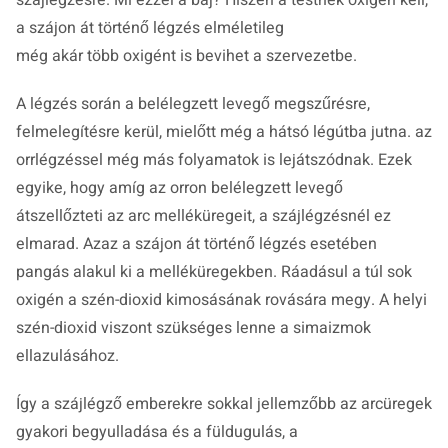
szájlégzésre. Mi ezzel a baj? Hiszen a testnek oxigén kell,
a szájon át történő légzés elméletileg
még akár több oxigént is bevihet a szervezetbe.
A légzés során a belélegzett levegő megszűrésre,
felmelegítésre kerül, mielőtt még a hátsó légútba jutna. az
orrlégzéssel még más folyamatok is lejátszódnak. Ezek
egyike, hogy amíg az orron belélegzett levegő
átszellőzteti az arc melléküregeit, a szájlégzésnél ez
elmarad. Azaz a szájon át történő légzés esetében
pangás alakul ki a melléküregekben. Ráadásul a túl sok
oxigén a szén-dioxid kimosásának rovására megy. A helyi
szén-dioxid viszont szükséges lenne a simaizmok
ellazulásához.
Így a szájlégző emberekre sokkal jellemzőbb az arcüregek
gyakori begyulladása és a füldugulás, a