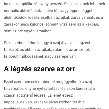
ha nincs táplálkozás vagy beszéd. Ezek az izmok lehetnek
normális aktivitásúak, illetve túl- vagy éppenséggel
alulműködők. Ideális esetben az ajkak zárva vannak, és a
záráskor nincs különös izomaktivitás sem az ajkakban,
sem az arc egyéb izmaiban.
Sok esetben látható, hogy a száj átveszi a légzési
funkciót, és ebben az ajkak, valamint az arcizmok
felborult működésének nagy szerepe van.
A légzés szerve az orr
Ezzel szemben sok embernél megfigyelhető a száj
folyamatos, enyhe nyitvatartása, és azon keresztül a
szájon át történő légzés. Ez lehet egész
napos is, de van, aki csak alvás közben tér át a