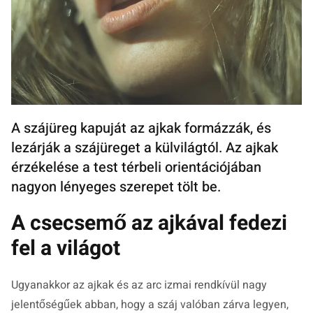
A szájüreg kapuját az ajkak formázzák, és
lezárják a szájüreget a külvilágtól. Az ajkak
érzékelése a test térbeli orientációjában
nagyon lényeges szerepet tölt be.
A csecsemő az ajkával fedezi
fel a világot
Ugyanakkor az ajkak és az arc izmai rendkívül nagy
jelentőségűek abban, hogy a száj valóban zárva legyen,