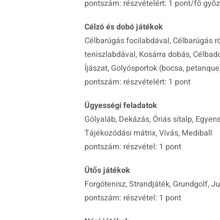
pontszám: részvételért: 1 pont/fő győz
Célzó és dobó játékok
Célbarúgás focilabdával, Célbarúgás r
teniszlabdával, Kosárra dobás, Célbadob
Íjászat, Golyósportok (bocsa, petanque
pontszám: részvételért: 1 pont
Ügyességi feladatok
Gólyaláb, Dekázás, Óriás sítalp, Egyen
Tájékozódási mátrix, Vívás, Mediball
pontszám: részvétel: 1 pont
Ütős játékok
Forgótenisz, Strandjáték, Grundgolf, J
pontszám: részvétel: 1 pont