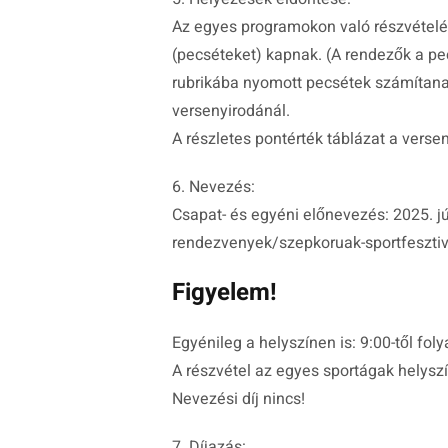
Az egyes programokon való részvételért
(pecséteket) kapnak. (A rendezők a pe
rubrikába nyomott pecsétek számítanak.
versenyirodánál.
A részletes pontérték táblázat a verse
6. Nevezés:
Csapat- és egyéni előnevezés: 2025. jú
rendezvenyek/szepkoruak-sportfesztiva
Figyelem!
Egyénileg a helyszínen is: 9:00-től fo
A részvétel az egyes sportágak helyszín
Nevezési díj nincs!
7. Díjazás: