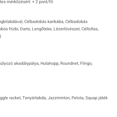
tes mérkőzésért: + 2 pont/fő
ögbilabdával, Célbadobás karikába, Célbadobás
ós frizbi, Darts, Lengőteke, Lézerlövészet, Céltollas,
)
súlyozó akadálypálya, Hulahopp, Roundnet, Flingo,
uggle racket, Tenyérlabda, Jazzminton, Pelota, Squap játék