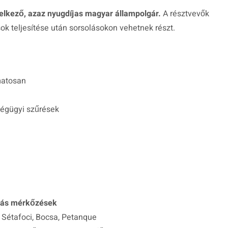
elkező, azaz nyugdíjas magyar állampolgár.
A résztvevők
ok teljesítése után sorsolásokon vehetnek részt.
matosan
ségügyi szűrések
zmás mérkőzések
, Sétafoci, Bocsa, Petanque