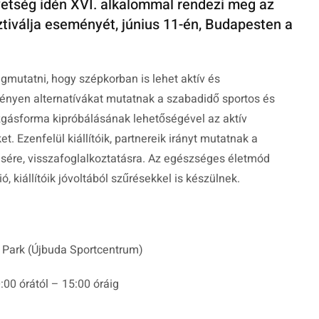
etség idén XVI. alkalommal rendezi meg az
tiválja eseményét, június 11-én, Budapesten a
gmutatni, hogy szépkorban is lehet aktív és
zvényen alternatívákat mutatnak a szabadidő sportos és
zgásforma kipróbálásának lehetőségével az aktív
. Ezenfelül kiállítóik, partnereik irányt mutatnak a
sére, visszafoglalkoztatásra. Az egészséges életmód
ó, kiállítóik jóvoltából szűrésekkel is készülnek.
ás Park (Újbuda Sportcentrum)
0:00 órától – 15:00 óráig