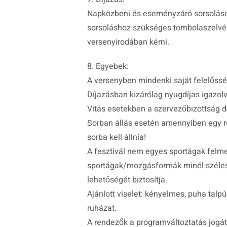
Napközbeni és eseményzáró sorsoláso
sorsoláshoz szükséges tombolaszelvény
versenyirodában kérni.
8. Egyebek:
A versenyben mindenki saját felelőssé
Díjazásban kizárólag nyugdíjas igazol
Vitás esetekben a szervezőbizottság d
Sorban állás esetén amennyiben egy ré
sorba kell állnia!
A fesztivál nem egyes sportágak felm
sportágak/mozgásformák minél széles
lehetőségét biztosítja.
Ajánlott viselet: kényelmes, puha talpú 
ruházat.
A rendezők a programváltoztatás jogát 