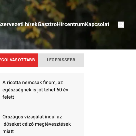
Szervezeti hírek
Gasztro
Hírcentrum
Kapcsolat
EGOLVASOTTABB
LEGFRISSEBB
A ricotta nemcsak finom, az
egészségnek is jót tehet 60 év
felett
Országos vizsgálat indul az
időseket célzó megtévesztések
miatt