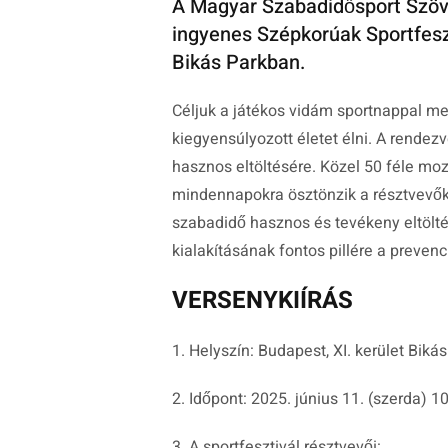
A Magyar Szabadidősport Szöv
ingyenes Szépkorúak Sportfesz
Bikás Parkban.
Céljuk a játékos vidám sportnappal me
kiegyensúlyozott életet élni. A rende
hasznos eltöltésére. Közel 50 féle mo
mindennapokra ösztönzik a résztvevőket
szabadidő hasznos és tevékeny eltölté
kialakításának fontos pillére a prevenci
VERSENYKIÍRÁS
1. Helyszín: Budapest, XI. kerület Bik
2. Időpont: 2025. június 11. (szerda) 1
3. A sportfesztivál résztvevői: