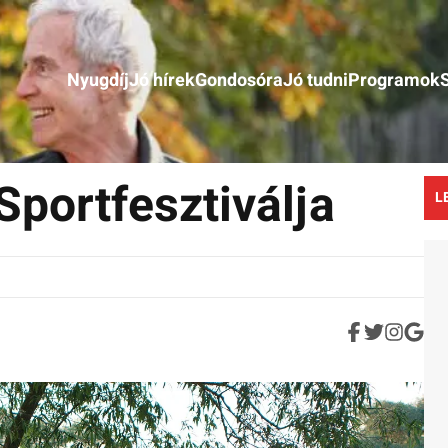
Nyugdíj
Jó hírek
Gondosóra
Jó tudni
Programok
portfesztiválja
L