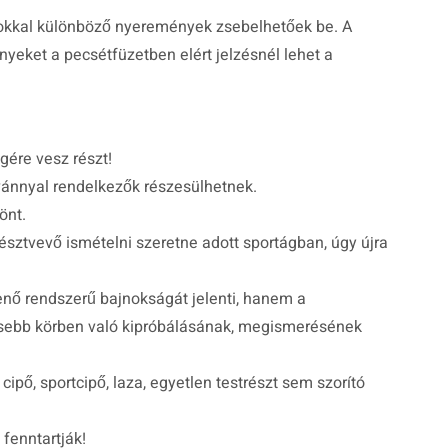
kkal különböző nyeremények zsebelhetőek be. A
eket a pecsétfüzetben elért jelzésnél lehet a
gére vesz részt!
vánnyal rendelkezők részesülhetnek.
önt.
sztvevő ismételni szeretne adott sportágban, úgy újra
enő rendszerű bajnokságát jelenti, hanem a
ebb körben való kipróbálásának, megismerésének
cipő, sportcipő, laza, egyetlen testrészt sem szorító
fenntartják!