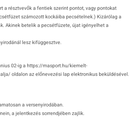
 a résztvevők a fentiek szerint pontot, vagy pontokat
csétfüzet számozott kockáiba pecsételnek.) Kizárólag a
 Akinek betelik a pecsétfüzete, újat igényelhet a
nyirodánál lesz kifüggesztve.
nius 02-ig a https://masport.hu/kiemelt-
lja/ oldalon az előnevezési lap elektronikus beküldésével.
lyamatosan a versenyirodában.
ein, a jelentkezés sorrendjében zajlik.