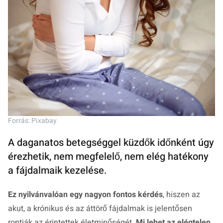
Forrás: Pixabay
A daganatos betegséggel küzdők időnként úgy
érezhetik, nem megfelelő, nem elég hatékony
a fájdalmaik kezelése.
Ez nyilvánvalóan egy nagyon fontos kérdés
, hiszen az
akut, a krónikus és az áttörő fájdalmak is jelentősen
rontják az érintettek életminőségét.
Mi lehet az elégtelen