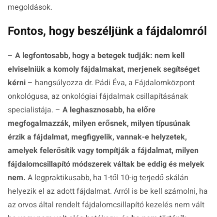
megoldások.
Fontos, hogy beszéljünk a fájdalomról
–
A legfontosabb, hogy a betegek tudják: nem kell
elviselniük a komoly fájdalmakat, merjenek segítséget
kérni
– hangsúlyozza dr. Pádi Éva, a Fájdalomközpont
onkológusa, az onkológiai fájdalmak csillapításának
specialistája. –
A leghasznosabb, ha előre
megfogalmazzák, milyen erősnek, milyen típusúnak
érzik a fájdalmat, megfigyelik, vannak-e helyzetek,
amelyek felerősítik vagy tompítják a fájdalmat, milyen
fájdalomcsillapító módszerek váltak be eddig és melyek
nem.
A legpraktikusabb, ha 1-től 10-ig terjedő skálán
helyezik el az adott fájdalmat. Arról is be kell számolni, ha
az orvos által rendelt fájdalomcsillapító kezelés nem vált