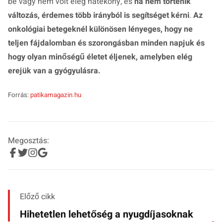
be vagy nem volt elég hatékony, és
ha nem történik
változás, érdemes több irányból is segítséget kérni
.
Az
onkológiai betegeknél különösen lényeges, hogy ne
teljen fájdalomban és szorongásban minden napjuk és
hogy olyan minőségű életet éljenek, amelyben elég
erejük van a gyógyulásra.
Forrás:
patikamagazin.hu
Megosztás:
Előző cikk
Hihetetlen lehetőség a nyugdíjasoknak