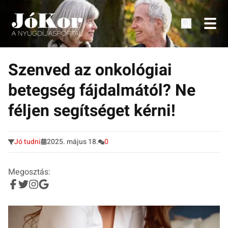
Tudnivalók, érdekességek idősek számára.
Tovább
a
Szenved az onkológiai
tartalomra
betegség fájdalmától? Ne
féljen segítséget kérni!
Jó tudni
2025. május 18.
0
Megosztás: