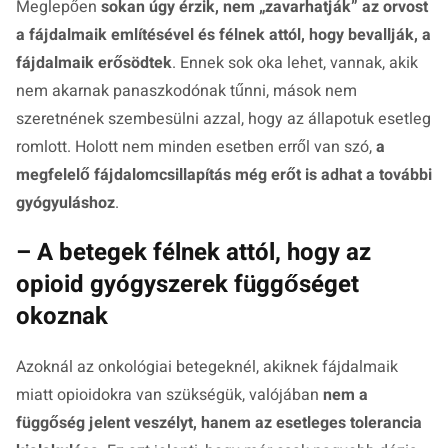
Meglepően
sokan úgy érzik, nem „zavarhatják” az orvost
a fájdalmaik említésével és félnek attól, hogy bevallják, a
fájdalmaik erősödtek
. Ennek sok oka lehet, vannak, akik
nem akarnak panaszkodónak tűnni, mások nem
szeretnének szembesülni azzal, hogy az állapotuk esetleg
romlott. Holott nem minden esetben erről van szó,
a
megfelelő fájdalomcsillapítás még erőt is adhat a további
gyógyuláshoz
.
– A betegek félnek attól, hogy az
opioid gyógyszerek függőséget
okoznak
Azoknál az onkológiai betegeknél, akiknek fájdalmaik
miatt opioidokra van szükségük, valójában
nem a
függőség jelent veszélyt, hanem az esetleges tolerancia