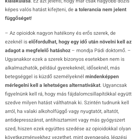
kialakulása
. Ez azt jelenti, hogy már csak nagyobb dózis
képes valós hatást kifejteni, de
a tolerancia nem jelent
függőséget
!
– Az opioidok nagyon hatékony és erős szerek, de
ezeknél is
előfordulhat, hogy egy idő után növelni kell az
adagot a megfelelő hatáshoz
– mondja Pádi doktornő. –
Ugyanakkor ezek a szerek bizonyos esetekben nem is
alkalmazhatók, például gyerekeknél, időseknél, más
betegséggel is küzdő személyeknél
mindenképpen
mérlegelni kell a lehetséges alternatívákat
. Ugyancsak
figyelnünk kell rá, hogy más fájdalomcsillapítókkal együtt
szedve milyen hatást válthatnak ki. Szintén tudnunk kell
arról, ha valaki alkoholfüggő vagy nyugtatót, altatót,
antidepresszánst, antihisztamint vagy más gyógyszert
szed, hiszen ezek együttes szedése az opioidokkal olyan
következményekhez vezethet, mint gyengeség, légzési