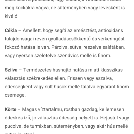
meg kockákra vágva, de süteményben vagy levesként is
kiváló!
Cékla
– Amellett, hogy segíti az emésztést, antioxidáns
tulajdonságai révén gyulladáscsökkentő és vérkeringést
fokozó hatása is van. Párolva, sütve, reszelve salátában,
vagy nyersen szeletelve szendvics mellé is finom.
Szilva
– Természetes hashajtó hatása miatt klasszikus
választás székrekedés ellen. Frissen vagy aszalva,
édességként vagy sült húsok mellé tálalva egyaránt finom
csemege.
Körte
– Magas víztartalmú, rostban gazdag, kellemesen
édeskés ízű, jó választás édesség helyett is. Héjastul vagy
pucolva, de turmixban, süteményben, vagy akár hús mellé