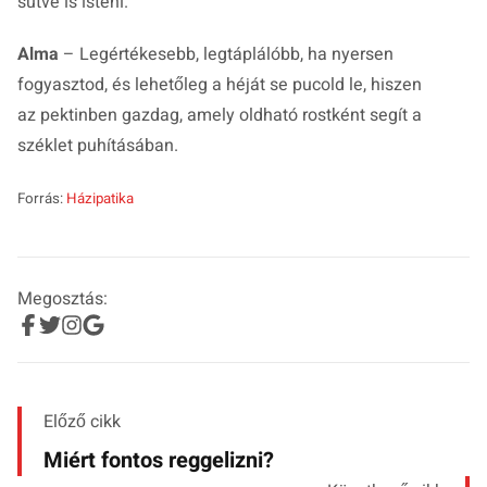
sütve is isteni.
Alma
– Legértékesebb, legtáplálóbb, ha nyersen
fogyasztod, és lehetőleg a héját se pucold le, hiszen
az pektinben gazdag, amely oldható rostként segít a
széklet puhításában.
Forrás:
Házipatika
Megosztás:
Előző cikk
Miért fontos reggelizni?