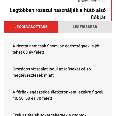
Következő cikk
Legtöbben rosszul használják a hűtő alsó
fiókját
LEGOLVASOTTABB
LEGFRISSEBB
A ricotta nemcsak finom, az egészségnek is jót
tehet 60 év felett
Országos vizsgálat indul az időseket célzó
megtévesztések miatt
A férfiak egészsége életkoronként: ezekre figyelj
40, 50, 60 és 70 felett
Ezek az ételek sokat tehetnek a csontok