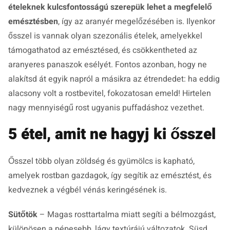
ételeknek
kulcsfontosságú
szerepük
lehet a megfelelő
emésztésben
, így az aranyér megelőzésében is. Ilyenkor
ősszel is vannak olyan szezonális ételek, amelyekkel
támogathatod az emésztésed, és csökkentheted az
aranyeres panaszok esélyét. Fontos azonban, hogy ne
alakítsd át egyik napról a másikra az étrendedet: ha eddig
alacsony volt a rostbevitel, fokozatosan emeld! Hirtelen
nagy mennyiségű rost ugyanis puffadáshoz vezethet.
5 étel, amit ne hagyj ki ősszel
Ősszel több olyan zöldség és gyümölcs is kapható,
amelyek rostban gazdagok, így segítik az emésztést, és
kedveznek a végbél vénás keringésének is.
Sütőtök
– Magas rosttartalma miatt segíti a bélmozgást,
különösen a pépesebb, lágy textúrájú változatok. Süsd