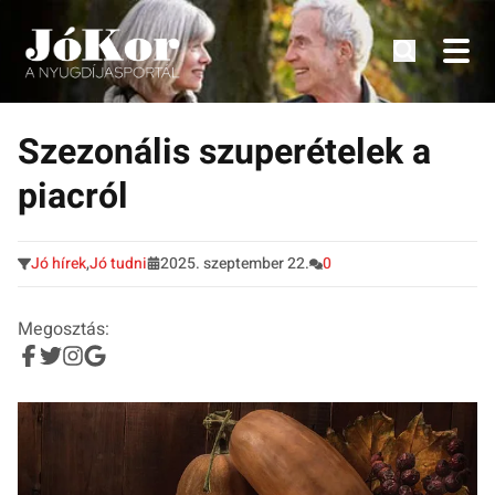
Tudnivalók, érdekességek idősek számára.
Tovább
a
Szezonális szuperételek a
tartalomra
piacról
Jó hírek
,
Jó tudni
2025. szeptember 22.
0
Megosztás: