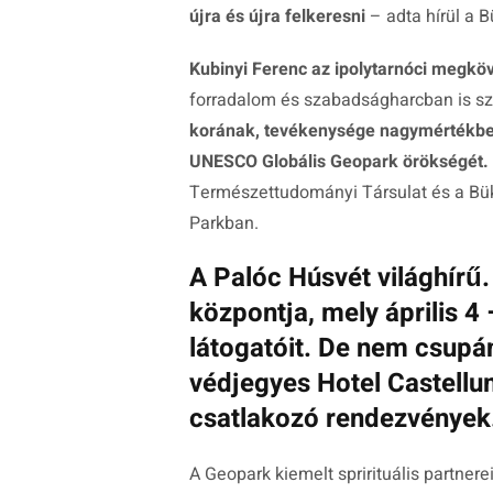
újra és újra felkeresni
– adta hírül a B
Kubinyi Ferenc
az ipolytarnóci megkö
forradalom és szabadságharcban is sze
korának, tevékenysége nagymértékben
UNESCO Globális Geopark örökségét.
Természettudományi Társulat és a Bü
Parkban.
A Palóc Húsvét világhírű
központja, mely április 4
látogatóit. De nem csupán
védjegyes Hotel Castellum
csatlakozó rendezvények
A Geopark kiemelt sprirituális partner