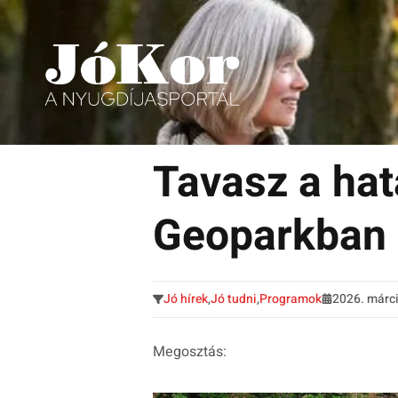
Tudnivalók, érdekességek idősek számára.
Tovább
a
Tavasz a hat
tartalomra
Geoparkban
Jó hírek
,
Jó tudni
,
Programok
2026. márci
Megosztás: