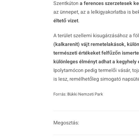
Szentkúton
a ferences szerzetesek ke
az ünnepet, az a lelkigyakorlatba is b
éltető vizet
.
A terület szellemi kisugárzásához a föl
(kalkarenit) vájt remetelakások, külön
természeti értékeket felfűzőn ismert
különleges élményt adhat a kegyhely
Ipolytarnócon pedig termelői vásár, to
is lesz, remélhetőleg simogató napsüt
Forrás: Bükki Nemzeti Park
Megosztás: