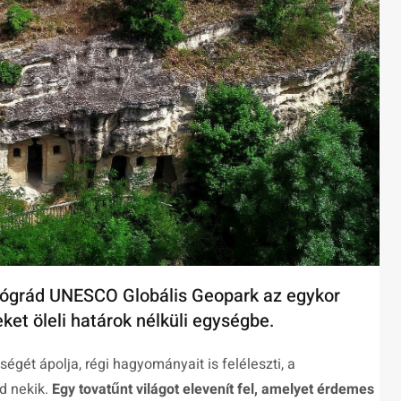
Nógrád UNESCO Globális Geopark az egykor
ket öleli határok nélküli egységbe.
kségét ápolja, régi hagyományait is feléleszti, a
d nekik.
Egy tovatűnt világot elevenít fel, amelyet érdemes