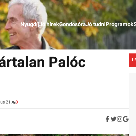
Nyugdíj
Jó hírek
Gondosóra
Jó tudni
Programok
ártalan Palóc
L
us 21.
0