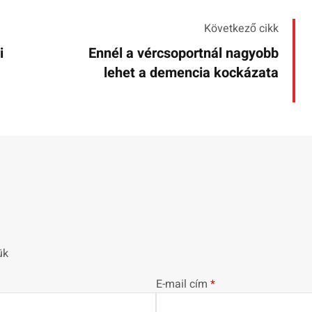
Következő cikk
i
Ennél a vércsoportnál nagyobb
lehet a demencia kockázata
ük
E-mail cím
*