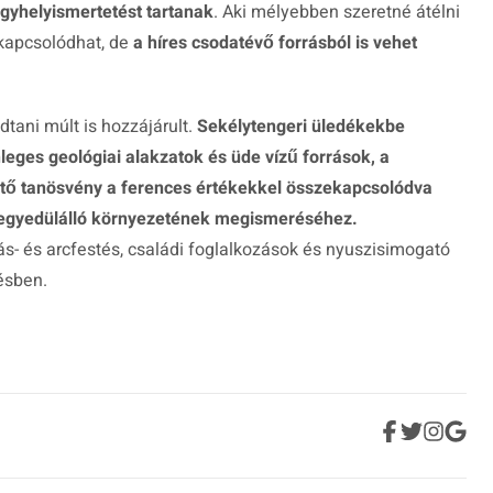
gyhelyismertetést tartanak
. Aki mélyebben szeretné átélni
ekapcsolódhat, de
a híres csodatévő forrásból is vehet
dtani múlt is hozzájárult.
Sekélytengeri üledékekbe
leges geológiai alakzatok és üde vízű források, a
ető tanösvény a ferences értékekkel összekapcsolódva
 egyedülálló környezetének megismeréséhez.
jás- és arcfestés, családi foglalkozások és nyuszisimogató
ésben.