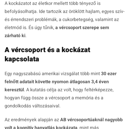
A kockázatot az életkor mellett több tényező is
befolyásolhatja. Ide tartozik az öröklött hajlam, egyes szív-
és érrendszeri problémák, a cukorbetegség, valamint az
életmód is. És úgy tűnik,
a vércsoport szerepe sem
zárható ki
.
A vércsoport és a kockázat
kapcsolata
Egy nagyszabású amerikai vizsgálat több mint
30 ezer
felnőtt adatait követte nyomon átlagosan 3,4 éven
keresztül
. A kutatás célja az volt, hogy feltérképezze,
hogyan függ össze a vércsoport a memória és a
gondolkodás változásaival.
Az eredmények alapján az
AB vércsoportúaknál nagyobb
volt a kognitív hanyatlás kockázata
, mint más