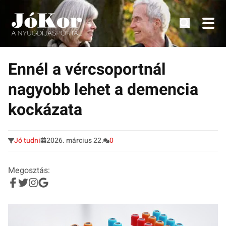
Tudnivalók, érdekességek idősek számára.
Tovább
a
Ennél a vércsoportnál
tartalomra
nagyobb lehet a demencia
kockázata
Jó tudni
2026. március 22.
0
Megosztás: