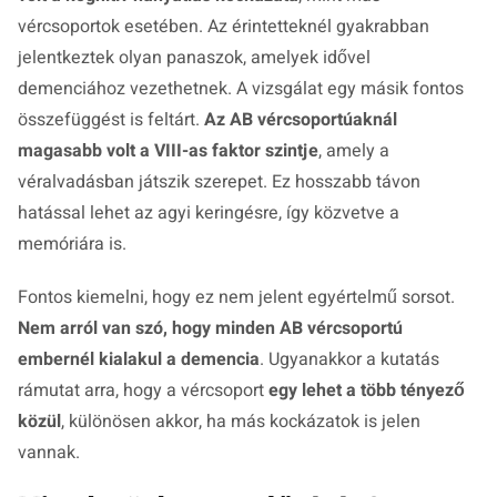
vércsoportok esetében. Az érintetteknél gyakrabban
jelentkeztek olyan panaszok, amelyek idővel
demenciához vezethetnek. A vizsgálat egy másik fontos
összefüggést is feltárt.
Az AB vércsoportúaknál
magasabb volt a VIII-as faktor szintje
, amely a
véralvadásban játszik szerepet. Ez hosszabb távon
hatással lehet az agyi keringésre, így közvetve a
memóriára is.
Fontos kiemelni, hogy ez nem jelent egyértelmű sorsot.
Nem arról van szó, hogy minden AB vércsoportú
embernél kialakul a demencia
. Ugyanakkor a kutatás
rámutat arra, hogy a vércsoport
egy lehet a több tényező
közül
, különösen akkor, ha más kockázatok is jelen
vannak.