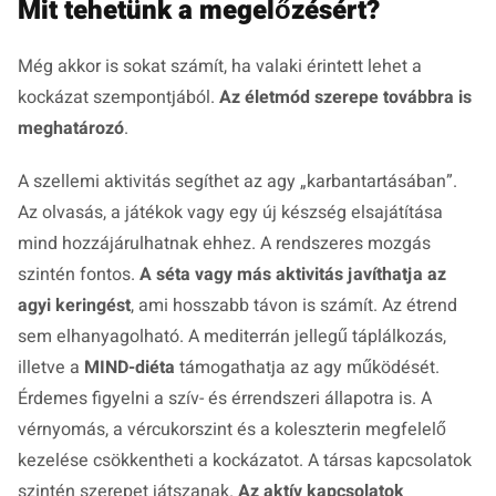
Mit tehetünk a megelőzésért?
Még akkor is sokat számít, ha valaki érintett lehet a
kockázat szempontjából.
Az életmód szerepe továbbra is
meghatározó
.
A szellemi aktivitás segíthet az agy „karbantartásában”.
Az olvasás, a játékok vagy egy új készség elsajátítása
mind hozzájárulhatnak ehhez. A rendszeres mozgás
szintén fontos.
A séta vagy más aktivitás javíthatja az
agyi keringést
, ami hosszabb távon is számít. Az étrend
sem elhanyagolható. A mediterrán jellegű táplálkozás,
illetve a
MIND-diéta
támogathatja az agy működését.
Érdemes figyelni a szív- és érrendszeri állapotra is. A
vérnyomás, a vércukorszint és a koleszterin megfelelő
kezelése csökkentheti a kockázatot. A társas kapcsolatok
szintén szerepet játszanak.
Az aktív kapcsolatok