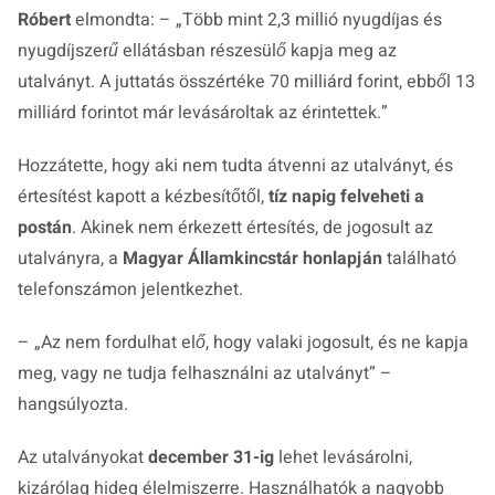
Róbert
elmondta: – „
Több mint 2,3 millió nyugdíjas és
nyugdíjszerű ellátásban részesülő kapja meg az
utalványt. A juttatás összértéke 70 milliárd forint, ebből 13
milliárd forintot már levásároltak az érintettek.
”
Hozzátette, hogy aki nem tudta átvenni az utalványt, és
értesítést kapott a kézbesítőtől,
tíz napig felveheti a
postán
. Akinek nem érkezett értesítés, de jogosult az
utalványra, a
Magyar Államkincstár honlapján
található
telefonszámon jelentkezhet.
– „
Az nem fordulhat elő, hogy valaki jogosult, és ne kapja
meg, vagy ne tudja felhasználni az utalványt
” –
hangsúlyozta.
Az utalványokat
december 31-ig
lehet levásárolni,
kizárólag hideg élelmiszerre. Használhatók a nagyobb