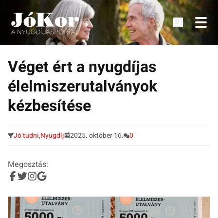
Tudnivalók, érdekességek idősek számára.
Tovább
a
Véget ért a nyugdíjas
tartalomra
élelmiszerutalványok
kézbesítése
Jó tudni
,
Nyugdíj
2025. október 16.
0
Megosztás: