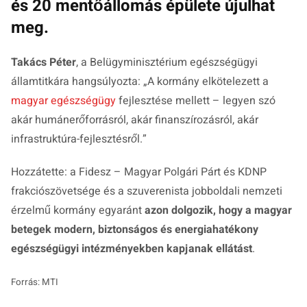
és 20 mentőállomás épülete újulhat
meg.
Takács Péter
, a Belügyminisztérium egészségügyi
államtitkára hangsúlyozta: „
A kormány elkötelezett a
magyar egészségügy
fejlesztése mellett – legyen szó
akár humánerőforrásról, akár finanszírozásról, akár
infrastruktúra-fejlesztésről.
”
Hozzátette: a Fidesz – Magyar Polgári Párt és KDNP
frakciószövetsége és a szuverenista jobboldali nemzeti
érzelmű kormány egyaránt
azon dolgozik, hogy a magyar
betegek modern, biztonságos és energiahatékony
egészségügyi intézményekben kapjanak ellátást
.
Forrás: MTI