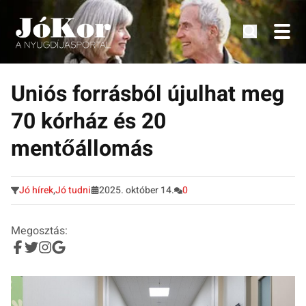
Tudnivalók, érdekességek idősek számára.
Tovább
a
Uniós forrásból újulhat meg
tartalomra
70 kórház és 20
mentőállomás
Jó hírek
,
Jó tudni
2025. október 14.
0
Megosztás: