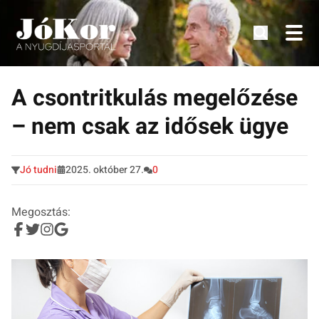
Tudnivalók, érdekességek idősek számára.
Tovább
a
A csontritkulás megelőzése
tartalomra
– nem csak az idősek ügye
Jó tudni
2025. október 27.
0
Megosztás: