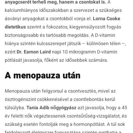
anyagcserét terheli meg, hanem a csontokat is.
A
kalciumhiányos időszakokban a szervezet a szükséges
ásványi anyagokat a csontokból vonja el.
Lorna Cooke
dietetikus
szerint a fokozatos, kiegyensúlyozott fogyás
biztonságosabb és tartósabb megoldás. A D-vitamin
hiánya szintén kulcsszerepet játszik – különösen télen –,
ezért
Dr. Eamon Laird
napi 10 mikrogramm D-vitamin
pótlását javasolja, főként az idősebbek számára.
A menopauza után
Menopauza után felgyorsul a csontvesztés, mivel az
ösztrogénszint csökkenésével a csontlebontás kerül
túlsúlyba.
Tania Adib nőgyógyász
azt javasolja, hogy a 45
év feletti nők végeztessenek csontsűrűség-vizsgálatot, és
szükség esetén fontolják meg a hormonpótlást. A túl sok
feldolgozott élelmiszer fogyasztása szintén ronthatja a