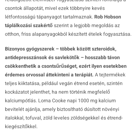
csontok állapotát, mivel ezek többnyire kevés
létfontosságú tápanyagot tartalmaznak.
Rob Hobson
táplálkozási szakértő
szerint a legjobb megoldás az
otthon, friss alapanyagokból készített ételek fogyasztása.
Bizonyos gyógyszerek – többek között szteroidok,
antidepresszánsok és savlekötők – hosszabb távon
csökkenthetik a csontsűrűséget, ezért ilyen esetekben
érdemes orvossal áttekinteni a terápiát.
A tejtermékek
teljes kiiktatása, például vegán étrend esetén, szintén
kockázatot jelenthet, ha nem történik megfelelő
kalciumpótlás. Lorna Cooke napi 1000 mg kalcium
bevitelét ajánlja, amely biztosítható dúsított növényi
italokkal, tofuval, zöld leveles zöldségekkel és étrend-
kiegészítőkkel.