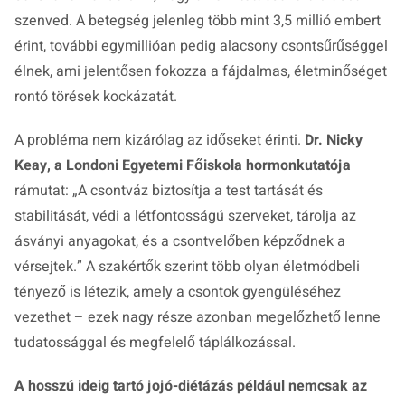
szenved. A betegség jelenleg több mint 3,5 millió embert
érint, további egymillióan pedig alacsony csontsűrűséggel
élnek, ami jelentősen fokozza a fájdalmas, életminőséget
rontó törések kockázatát.
A probléma nem kizárólag az időseket érinti.
Dr. Nicky
Keay, a Londoni Egyetemi Főiskola hormonkutatója
rámutat:
„A csontváz biztosítja a test tartását és
stabilitását, védi a létfontosságú szerveket, tárolja az
ásványi anyagokat, és a csontvelőben képződnek a
vérsejtek.”
A szakértők szerint több olyan életmódbeli
tényező is létezik, amely a csontok gyengüléséhez
vezethet – ezek nagy része azonban megelőzhető lenne
tudatossággal és megfelelő táplálkozással.
A hosszú ideig tartó jojó-diétázás például nemcsak az