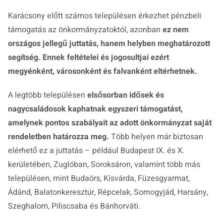
Karácsony előtt számos településen érkezhet pénzbeli
támogatás az önkormányzatoktól, azonban
ez nem
országos jellegű juttatás, hanem helyben meghatározott
segítség. Ennek feltételei és jogosultjai ezért
megyénként, városonként és falvanként eltérhetnek.
A legtöbb településen
elsősorban idősek és
nagycsaládosok kaphatnak egyszeri támogatást,
amelynek pontos szabályait az adott önkormányzat saját
rendeletben határozza meg.
Több helyen már biztosan
elérhető ez a juttatás – például Budapest IX. és X.
kerületében, Zuglóban, Soroksáron, valamint több más
településen, mint Budaörs, Kisvárda, Füzesgyarmat,
Ádánd, Balatonkeresztúr, Répcelak, Somogyjád, Harsány,
Szeghalom, Piliscsaba és Bánhorváti.