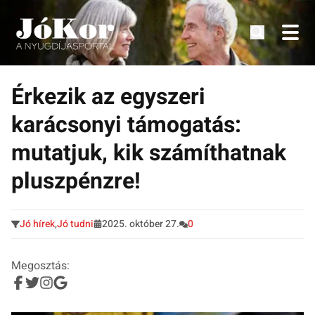
Tudnivalók, érdekességek idősek számára.
Tovább
a
Érkezik az egyszeri
tartalomra
karácsonyi támogatás:
mutatjuk, kik számíthatnak
pluszpénzre!
Jó hírek
,
Jó tudni
2025. október 27.
0
Megosztás: