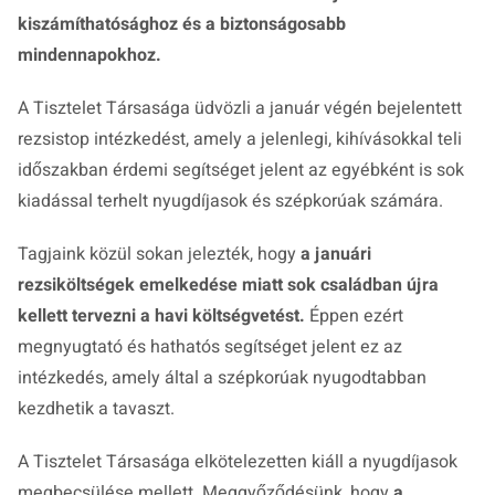
kiszámíthatósághoz és a biztonságosabb
mindennapokhoz.
A Tisztelet Társasága üdvözli a január végén bejelentett
rezsistop intézkedést, amely a jelenlegi, kihívásokkal teli
időszakban érdemi segítséget jelent az egyébként is sok
kiadással terhelt nyugdíjasok és szépkorúak számára.
Tagjaink közül sokan jelezték, hogy
a januári
rezsiköltségek emelkedése miatt sok családban újra
kellett tervezni a havi költségvetést.
Éppen ezért
megnyugtató és hathatós segítséget jelent ez az
intézkedés, amely által a szépkorúak nyugodtabban
kezdhetik a tavaszt.
A Tisztelet Társasága elkötelezetten kiáll a nyugdíjasok
megbecsülése mellett. Meggyőződésünk, hogy
a