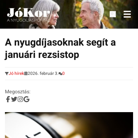
Tudnivalók, érdekességek idősek számára.
Tovább
a
A nyugdíjasoknak segít a
tartalomra
januári rezsistop
Jó hírek
2026. február 3.
0
Megosztás: