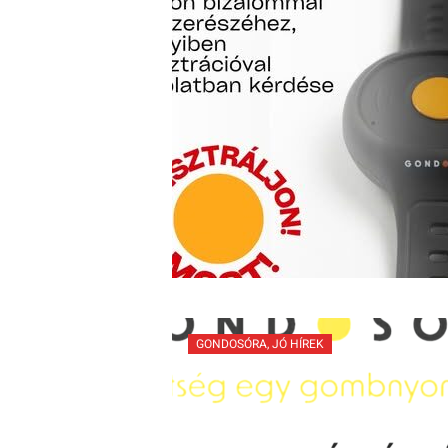
GONDOSÓRA
,
JÓ HÍREK