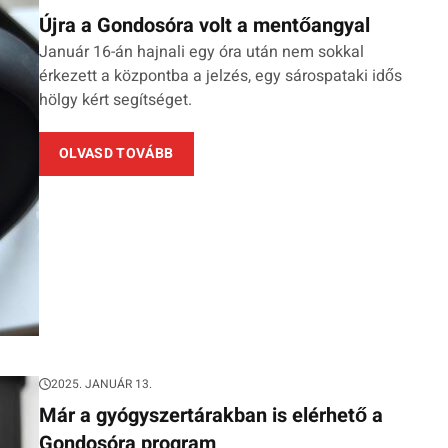
Újra a Gondosóra volt a mentőangyal
Január 16-án hajnali egy óra után nem sokkal
érkezett a központba a jelzés, egy sárospataki idős
hölgy kért segítséget.
OLVASD TOVÁBB
2025. JANUÁR 13.
Már a gyógyszertárakban is elérhető a
Gondosóra program