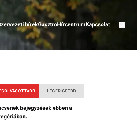
Szervezeti hírek
Gasztro
Hírcentrum
Kapcsolat
EGOLVASOTTABB
LEGFRISSEBB
ncsenek bejegyzések ebben a
tegóriában.