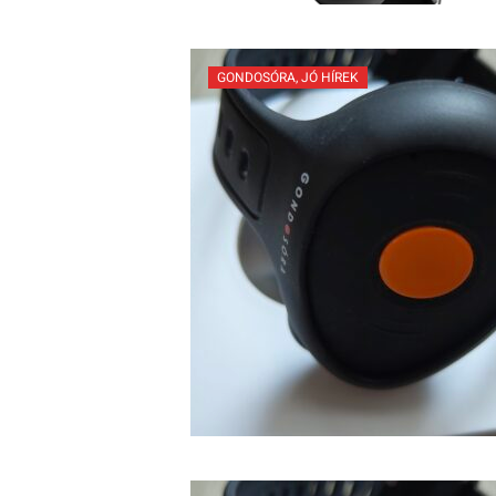
GONDOSÓRA
,
JÓ HÍREK