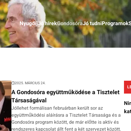
Nyugdíj
Jó hírek
Gondosóra
Jó tudni
Programok
2025. MÁRCIUS 24.
L
A Gondosóra együttműködése a Tisztelet
Társaságával
Ni
Jóllehet formálisan februárban került sor az
ka
együttműködési aláírásra a Tisztelet Társasága és a
Gondosóra program között, de már előtte is aktív és
rendszeres kapcsolat állt fent a két szervezet között.